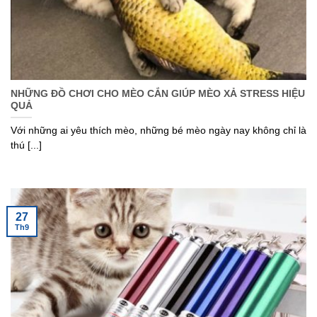
NHỮNG ĐỒ CHƠI CHO MÈO CẮN GIÚP MÈO XẢ STRESS HIỆU
QUẢ
Với những ai yêu thích mèo, những bé mèo ngày nay không chỉ là
thú [...]
27
Th9