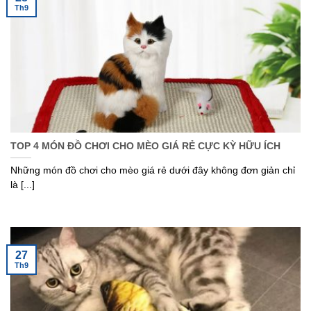
Th9
TOP 4 MÓN ĐỒ CHƠI CHO MÈO GIÁ RẺ CỰC KỲ HỮU ÍCH
Những món đồ chơi cho mèo giá rẻ dưới đây không đơn giản chỉ
là [...]
27
Th9