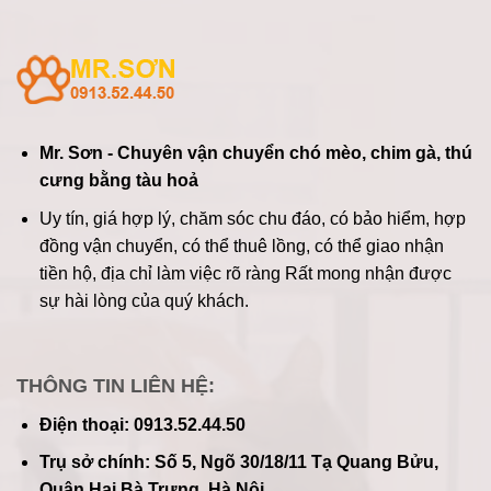
Mr. Sơn - Chuyên vận chuyển chó mèo, chim gà, thú
cưng bằng tàu hoả
Uy tín, giá hợp lý, chăm sóc chu đáo, có bảo hiểm, hợp
đồng vận chuyển, có thể thuê lồng, có thể giao nhận
tiền hộ, địa chỉ làm việc rõ ràng
Rất mong nhận được
sự hài lòng của quý khách.
THÔNG TIN LIÊN HỆ:
Điện thoại: 0913.52.44.50
Trụ sở chính: Số 5, Ngõ 30/18/11 Tạ Quang Bửu,
Quận Hai Bà Trưng, Hà Nội