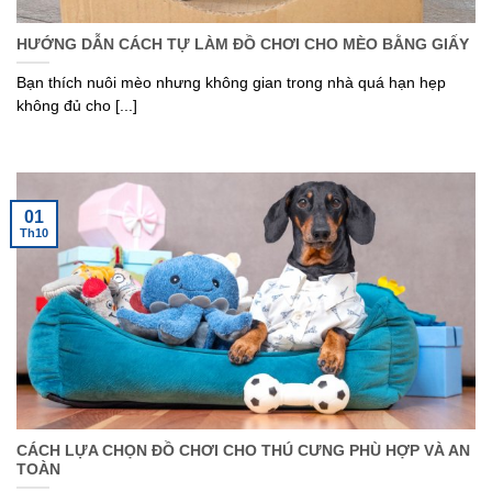
HƯỚNG DẪN CÁCH TỰ LÀM ĐỒ CHƠI CHO MÈO BẰNG GIẤY
Bạn thích nuôi mèo nhưng không gian trong nhà quá hạn hẹp
không đủ cho [...]
01
Th10
CÁCH LỰA CHỌN ĐỒ CHƠI CHO THÚ CƯNG PHÙ HỢP VÀ AN
TOÀN