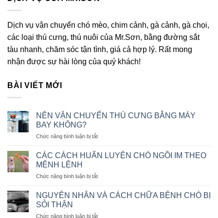
Dịch vụ vận chuyển chó mèo, chim cảnh, gà cảnh, gà chọi,
các loại thú cưng, thú nuôi của Mr.Sơn, bằng đường sắt
tàu nhanh, chăm sóc tận tình, giá cả hợp lý. Rất mong
nhận được sự hài lòng của quý khách!
BÀI VIẾT MỚI
NÊN VẬN CHUYỂN THÚ CƯNG BẰNG MÁY
BAY KHÔNG?
ở
Chức năng bình luận bị tắt
NÊN
VẬN
CÁC CÁCH HUẤN LUYỆN CHÓ NGỒI IM THEO
CHUYỂN
MỆNH LỆNH
THÚ
ở
Chức năng bình luận bị tắt
CƯNG
CÁC
BẰNG
CÁCH
MÁY
NGUYÊN NHÂN VÀ CÁCH CHỮA BỆNH CHÓ BỊ
HUẤN
BAY
SỎI THẬN
LUYỆN
KHÔNG?
ở
Chức năng bình luận bị tắt
CHÓ