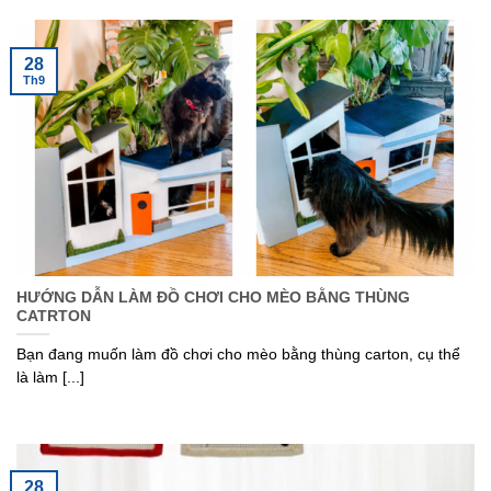
28
Th9
HƯỚNG DẪN LÀM ĐỒ CHƠI CHO MÈO BẰNG THÙNG
CATRTON
Bạn đang muốn làm đồ chơi cho mèo bằng thùng carton, cụ thể
là làm [...]
28