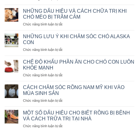
NGUYÊN
NGỒI
NHÂN
IM
NHỮNG DẤU HIỆU VÀ CÁCH CHỮA TRỊ KHI
VÀ
THEO
CHÓ MÈO BỊ TRẦM CẢM
CÁCH
MỆNH
ở
Chức năng bình luận bị tắt
CHỮA
LỆNH
NHỮNG
BỆNH
DẤU
CHÓ
NHỮNG LƯU Ý KHI CHĂM SÓC CHÓ ALASKA
HIỆU
BỊ
CON
VÀ
SỎI
ở
Chức năng bình luận bị tắt
CÁCH
THẬN
NHỮNG
CHỮA
LƯU
TRỊ
CHẾ ĐỘ KHẨU PHẦN ĂN CHO CHÓ CON LUÔN
Ý
KHI
KHỎE MẠNH
KHI
CHÓ
ở
Chức năng bình luận bị tắt
CHĂM
MÈO
CHẾ
SÓC
BỊ
ĐỘ
CHÓ
CÁCH CHĂM SÓC RỒNG NAM MỸ KHI VÀO
TRẦM
KHẨU
ALASKA
MÙA SINH SẢN
CẢM
PHẦN
CON
ở
Chức năng bình luận bị tắt
ĂN
CÁCH
CHO
CHĂM
CHÓ
MỘT SỐ DẤU HIỆU CHO BIẾT RỒNG BỊ BỆNH
SÓC
CON
VÀ CÁCH TRỮA TRỊ TẠI NHÀ
RỒNG
LUÔN
ở
Chức năng bình luận bị tắt
NAM
KHỎE
MỘT
MỸ
MẠNH
SỐ
KHI