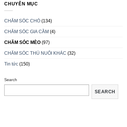
DẤU
CHUYÊN MỤC
VÀO
HIỆU
MÙA
CHO
SINH
BIẾT
SẢN
CHĂM SÓC CHÓ
(134)
RỒNG
BỊ
CHĂM SÓC GIA CẦM
(4)
BỆNH
VÀ
CÁCH
CHĂM SÓC MÈO
(97)
TRỮA
TRỊ
CHĂM SÓC THÚ NUÔI KHÁC
(32)
TẠI
NHÀ
Tin tức
(150)
Search
SEARCH