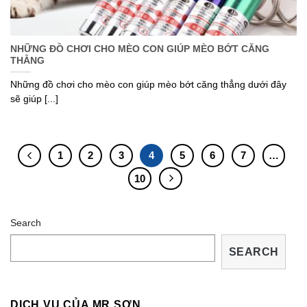
NHỮNG ĐỒ CHƠI CHO MÈO CON GIÚP MÈO BỚT CĂNG
THẲNG
Những đồ chơi cho mèo con giúp mèo bớt căng thẳng dưới đây
sẽ giúp [...]
1
2
3
4
5
6
7
…
10
Search
SEARCH
DỊCH VỤ CỦA MR.SƠN