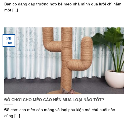
Bạn có đang gặp trường hợp bé mèo nhà mình quá lười chỉ nằm
một [...]
29
Th9
ĐỒ CHƠI CHO MÈO CÀO NÊN MUA LOẠI NÀO TỐT?
Đồ chơi cho mèo cào móng và loại phụ kiện mà chủ nuôi nào
cũng [...]