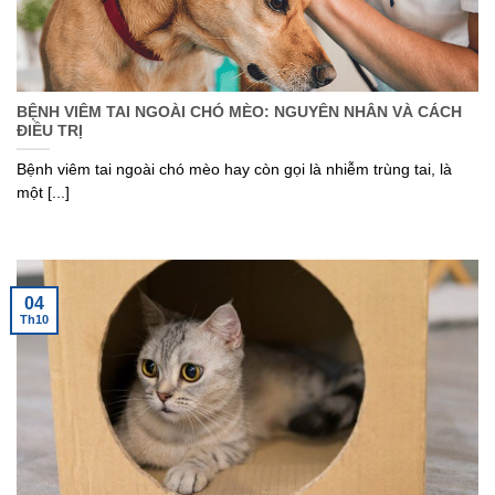
BỆNH VIÊM TAI NGOÀI CHÓ MÈO: NGUYÊN NHÂN VÀ CÁCH
ĐIỀU TRỊ
Bệnh viêm tai ngoài chó mèo hay còn gọi là nhiễm trùng tai, là
một [...]
04
Th10