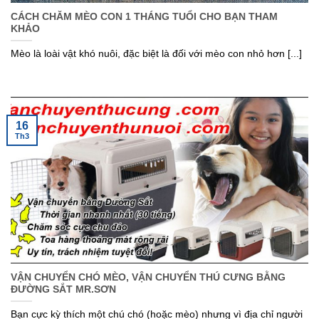
CÁCH CHĂM MÈO CON 1 THÁNG TUỔI CHO BẠN THAM
KHẢO
Mèo là loài vật khó nuôi, đặc biệt là đối với mèo con nhỏ hơn [...]
16
Th3
VẬN CHUYỂN CHÓ MÈO, VẬN CHUYỂN THÚ CƯNG BẰNG
ĐƯỜNG SẮT MR.SƠN
Bạn cực kỳ thích một chú chó (hoặc mèo) nhưng vì địa chỉ người