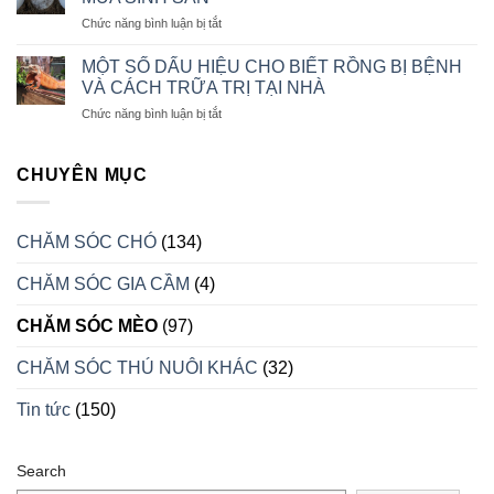
PHẦN
CON
ở
Chức năng bình luận bị tắt
ĂN
CÁCH
CHO
CHĂM
CHÓ
MỘT SỐ DẤU HIỆU CHO BIẾT RỒNG BỊ BỆNH
SÓC
CON
VÀ CÁCH TRỮA TRỊ TẠI NHÀ
RỒNG
LUÔN
ở
Chức năng bình luận bị tắt
NAM
KHỎE
MỘT
MỸ
MẠNH
SỐ
KHI
DẤU
CHUYÊN MỤC
VÀO
HIỆU
MÙA
CHO
SINH
BIẾT
SẢN
CHĂM SÓC CHÓ
(134)
RỒNG
BỊ
CHĂM SÓC GIA CẦM
(4)
BỆNH
VÀ
CÁCH
CHĂM SÓC MÈO
(97)
TRỮA
TRỊ
CHĂM SÓC THÚ NUÔI KHÁC
(32)
TẠI
NHÀ
Tin tức
(150)
Search