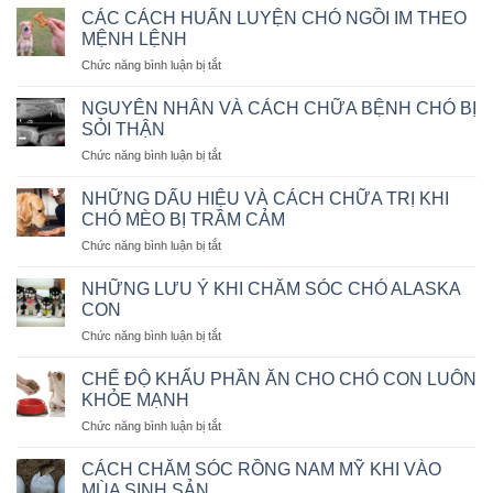
VẬN
CÁC CÁCH HUẤN LUYỆN CHÓ NGỒI IM THEO
CHUYỂN
MỆNH LỆNH
THÚ
ở
Chức năng bình luận bị tắt
CƯNG
CÁC
BẰNG
CÁCH
MÁY
NGUYÊN NHÂN VÀ CÁCH CHỮA BỆNH CHÓ BỊ
HUẤN
BAY
SỎI THẬN
LUYỆN
KHÔNG?
ở
Chức năng bình luận bị tắt
CHÓ
NGUYÊN
NGỒI
NHÂN
IM
NHỮNG DẤU HIỆU VÀ CÁCH CHỮA TRỊ KHI
VÀ
THEO
CHÓ MÈO BỊ TRẦM CẢM
CÁCH
MỆNH
ở
Chức năng bình luận bị tắt
CHỮA
LỆNH
NHỮNG
BỆNH
DẤU
CHÓ
NHỮNG LƯU Ý KHI CHĂM SÓC CHÓ ALASKA
HIỆU
BỊ
CON
VÀ
SỎI
ở
Chức năng bình luận bị tắt
CÁCH
THẬN
NHỮNG
CHỮA
LƯU
TRỊ
CHẾ ĐỘ KHẨU PHẦN ĂN CHO CHÓ CON LUÔN
Ý
KHI
KHỎE MẠNH
KHI
CHÓ
ở
Chức năng bình luận bị tắt
CHĂM
MÈO
CHẾ
SÓC
BỊ
ĐỘ
CHÓ
CÁCH CHĂM SÓC RỒNG NAM MỸ KHI VÀO
TRẦM
KHẨU
ALASKA
MÙA SINH SẢN
CẢM