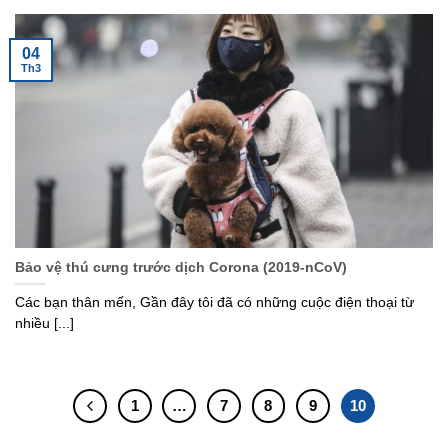
04
Th3
Bảo vệ thú cưng trước dịch Corona (2019-nCoV)
Các bạn thân mến, Gần đây tôi đã có những cuộc điện thoại từ
nhiều [...]
1
…
7
8
9
10