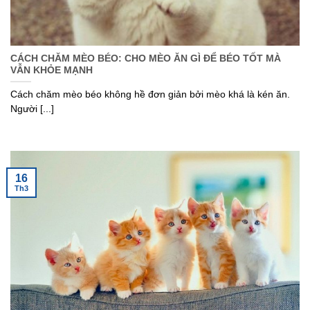
CÁCH CHĂM MÈO BÉO: CHO MÈO ĂN GÌ ĐỂ BÉO TỐT MÀ
VẪN KHỎE MẠNH
Cách chăm mèo béo không hề đơn giản bởi mèo khá là kén ăn.
Người [...]
16
Th3