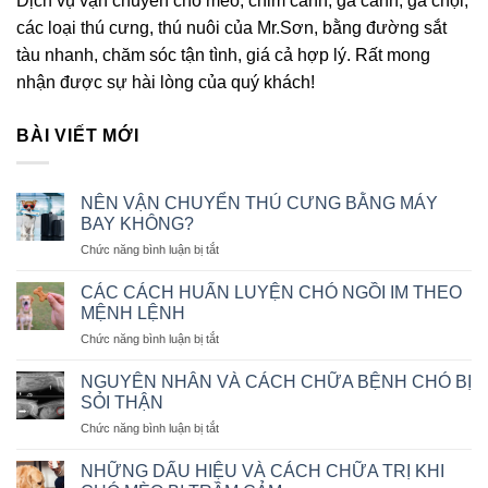
Dịch vụ vận chuyển chó mèo, chim cảnh, gà cảnh, gà chọi,
các loại thú cưng, thú nuôi của Mr.Sơn, bằng đường sắt
tàu nhanh, chăm sóc tận tình, giá cả hợp lý. Rất mong
nhận được sự hài lòng của quý khách!
BÀI VIẾT MỚI
NÊN VẬN CHUYỂN THÚ CƯNG BẰNG MÁY
BAY KHÔNG?
ở
Chức năng bình luận bị tắt
NÊN
VẬN
CÁC CÁCH HUẤN LUYỆN CHÓ NGỒI IM THEO
CHUYỂN
MỆNH LỆNH
THÚ
ở
Chức năng bình luận bị tắt
CƯNG
CÁC
BẰNG
CÁCH
MÁY
NGUYÊN NHÂN VÀ CÁCH CHỮA BỆNH CHÓ BỊ
HUẤN
BAY
SỎI THẬN
LUYỆN
KHÔNG?
ở
Chức năng bình luận bị tắt
CHÓ
NGUYÊN
NGỒI
NHÂN
IM
NHỮNG DẤU HIỆU VÀ CÁCH CHỮA TRỊ KHI
VÀ
THEO