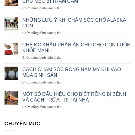
CHÓ MÈO BỊ TRẦM CẢM
CÁCH
MỆNH
ở
Chức năng bình luận bị tắt
CHỮA
LỆNH
NHỮNG
BỆNH
DẤU
CHÓ
NHỮNG LƯU Ý KHI CHĂM SÓC CHÓ ALASKA
HIỆU
BỊ
CON
VÀ
SỎI
ở
Chức năng bình luận bị tắt
CÁCH
THẬN
NHỮNG
CHỮA
LƯU
TRỊ
CHẾ ĐỘ KHẨU PHẦN ĂN CHO CHÓ CON LUÔN
Ý
KHI
KHỎE MẠNH
KHI
CHÓ
ở
Chức năng bình luận bị tắt
CHĂM
MÈO
CHẾ
SÓC
BỊ
ĐỘ
CHÓ
CÁCH CHĂM SÓC RỒNG NAM MỸ KHI VÀO
TRẦM
KHẨU
ALASKA
MÙA SINH SẢN
CẢM
PHẦN
CON
ở
Chức năng bình luận bị tắt
ĂN
CÁCH
CHO
CHĂM
CHÓ
MỘT SỐ DẤU HIỆU CHO BIẾT RỒNG BỊ BỆNH
SÓC
CON
VÀ CÁCH TRỮA TRỊ TẠI NHÀ
RỒNG
LUÔN
ở
Chức năng bình luận bị tắt
NAM
KHỎE
MỘT
MỸ
MẠNH
SỐ
KHI
DẤU
CHUYÊN MỤC
VÀO
HIỆU
MÙA
CHO
SINH