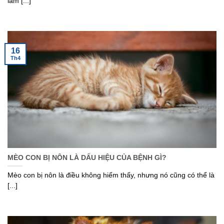
làm [...]
16
Th4
MÈO CON BỊ NÔN LÀ DẤU HIỆU CỦA BỆNH GÌ?
Mèo con bị nôn là điều không hiếm thấy, nhưng nó cũng có thể là
[...]