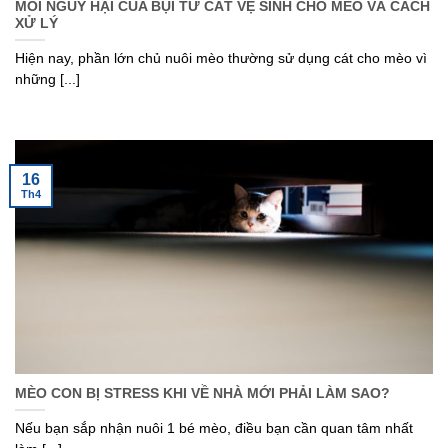
MỐI NGUY HẠI CỦA BỤI TỪ CÁT VỆ SINH CHO MÈO VÀ CÁCH
XỬ LÝ
Hiện nay, phần lớn chủ nuôi mèo thường sử dụng cát cho mèo vì
những [...]
16
Th4
MÈO CON BỊ STRESS KHI VỀ NHÀ MỚI PHẢI LÀM SAO?
Nếu bạn sắp nhận nuôi 1 bé mèo, điều bạn cần quan tâm nhất