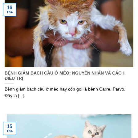
16
Th4
BỆNH GIẢM BẠCH CẦU Ở MÈO: NGUYÊN NHÂN VÀ CÁCH
ĐIỀU TRỊ
Bệnh giảm bạch cầu ở mèo hay còn gọi là bệnh Carre, Parvo.
Đây là [...]
15
Th4