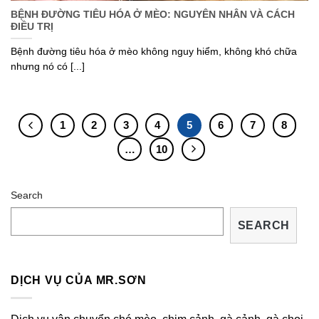
BỆNH ĐƯỜNG TIÊU HÓA Ở MÈO: NGUYÊN NHÂN VÀ CÁCH
ĐIỀU TRỊ
Bệnh đường tiêu hóa ở mèo không nguy hiểm, không khó chữa
nhưng nó có [...]
1
2
3
4
5
6
7
8
…
10
Search
SEARCH
DỊCH VỤ CỦA MR.SƠN