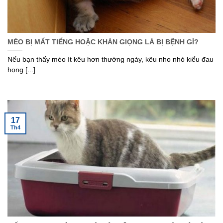
MÈO BỊ MẤT TIẾNG HOẶC KHÀN GIỌNG LÀ BỊ BỆNH GÌ?
Nếu bạn thấy mèo ít kêu hơn thường ngày, kêu nho nhỏ kiểu đau
họng [...]
17
Th4