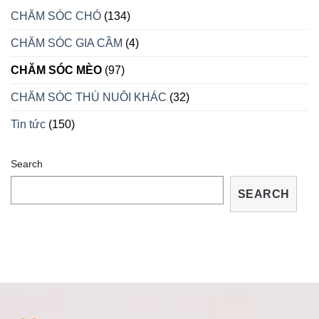
BIẾT
SẢN
CHĂM SÓC CHÓ
(134)
RỒNG
BỊ
CHĂM SÓC GIA CẦM
(4)
BỆNH
VÀ
CÁCH
CHĂM SÓC MÈO
(97)
TRỮA
TRỊ
CHĂM SÓC THÚ NUÔI KHÁC
(32)
TẠI
NHÀ
Tin tức
(150)
Search
SEARCH