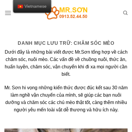
Chuyển
Vietnamese
đến
nội
dung
DANH MỤC LƯU TRỮ:
CHĂM SÓC MÈO
Dưới đây là những bài viết được Mr.Sơn tổng hợp về cách
chăm sóc, nuôi mèo. Các vấn đề về chuồng nuôi, thức ăn,
huấn luyện, chăm sóc, vận chuyển khi đi xa mọi người cần
biết.
Mr. Sơn hi vọng những kiến thức được đúc kết sau 30 năm
làm nghề vận chuyển của mình, sẽ giúp các bạn nuôi
dưỡng và chăm sóc các chú mèo thật tốt, càng thêm nhiều
người yêu mến loài vật dễ thương và hữu ích này.