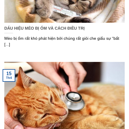
DẤU HIỆU MÈO BỊ ỐM VÀ CÁCH ĐIỀU TRỊ
Mèo bị ốm rất khó phát hiện bởi chúng rất giỏi che giấu sự “bất
[...]
15
Th4