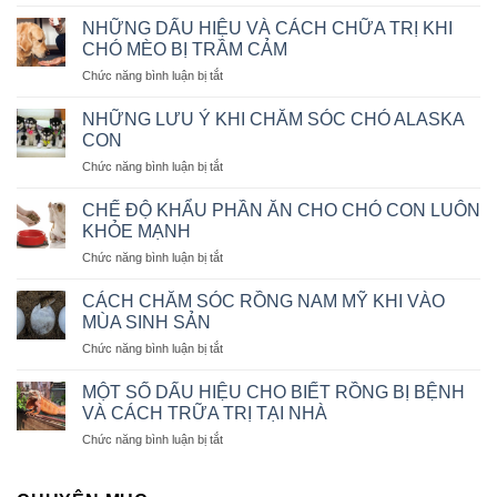
NGUYÊN
NGỒI
NHÂN
IM
NHỮNG DẤU HIỆU VÀ CÁCH CHỮA TRỊ KHI
VÀ
THEO
CHÓ MÈO BỊ TRẦM CẢM
CÁCH
MỆNH
ở
Chức năng bình luận bị tắt
CHỮA
LỆNH
NHỮNG
BỆNH
DẤU
CHÓ
NHỮNG LƯU Ý KHI CHĂM SÓC CHÓ ALASKA
HIỆU
BỊ
CON
VÀ
SỎI
ở
Chức năng bình luận bị tắt
CÁCH
THẬN
NHỮNG
CHỮA
LƯU
TRỊ
CHẾ ĐỘ KHẨU PHẦN ĂN CHO CHÓ CON LUÔN
Ý
KHI
KHỎE MẠNH
KHI
CHÓ
ở
Chức năng bình luận bị tắt
CHĂM
MÈO
CHẾ
SÓC
BỊ
ĐỘ
CHÓ
CÁCH CHĂM SÓC RỒNG NAM MỸ KHI VÀO
TRẦM
KHẨU
ALASKA
MÙA SINH SẢN
CẢM
PHẦN
CON
ở
Chức năng bình luận bị tắt
ĂN
CÁCH
CHO
CHĂM
CHÓ
MỘT SỐ DẤU HIỆU CHO BIẾT RỒNG BỊ BỆNH
SÓC
CON
VÀ CÁCH TRỮA TRỊ TẠI NHÀ
RỒNG
LUÔN
ở
Chức năng bình luận bị tắt
NAM
KHỎE
MỘT
MỸ
MẠNH
SỐ
KHI
DẤU