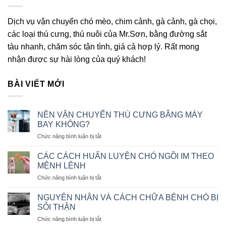
Dịch vụ vận chuyển chó mèo, chim cảnh, gà cảnh, gà chọi,
các loại thú cưng, thú nuôi của Mr.Sơn, bằng đường sắt
tàu nhanh, chăm sóc tận tình, giá cả hợp lý. Rất mong
nhận được sự hài lòng của quý khách!
BÀI VIẾT MỚI
NÊN VẬN CHUYỂN THÚ CƯNG BẰNG MÁY
BAY KHÔNG?
ở
Chức năng bình luận bị tắt
NÊN
VẬN
CÁC CÁCH HUẤN LUYỆN CHÓ NGỒI IM THEO
CHUYỂN
MỆNH LỆNH
THÚ
ở
Chức năng bình luận bị tắt
CƯNG
CÁC
BẰNG
CÁCH
MÁY
NGUYÊN NHÂN VÀ CÁCH CHỮA BỆNH CHÓ BỊ
HUẤN
BAY
SỎI THẬN
LUYỆN
KHÔNG?
ở
Chức năng bình luận bị tắt
CHÓ