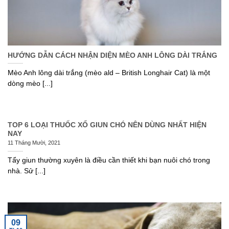
HƯỚNG DẪN CÁCH NHẬN DIỆN MÈO ANH LÔNG DÀI TRẮNG
Mèo Anh lông dài trắng (mèo ald – British Longhair Cat) là một
dòng mèo [...]
TOP 6 LOẠI THUỐC XỔ GIUN CHÓ NÊN DÙNG NHẤT HIỆN
NAY
11 Tháng Mười, 2021
Tẩy giun thường xuyên là điều cần thiết khi bạn nuôi chó trong
nhà. Sử [...]
09