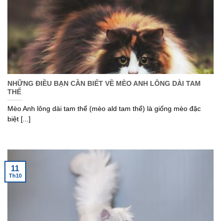
NHỮNG ĐIỀU BẠN CẦN BIẾT VỀ MÈO ANH LÔNG DÀI TAM
THỂ
Mèo Anh lông dài tam thể (mèo ald tam thể) là giống mèo đặc
biệt [...]
11
Th10