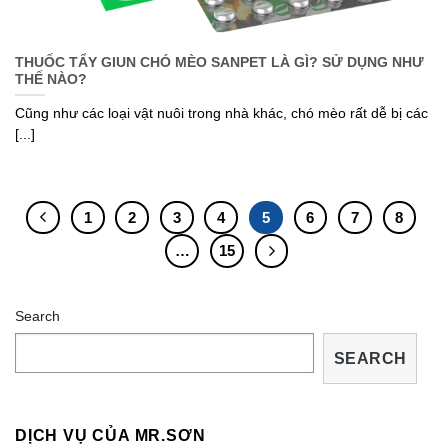
THUỐC TẨY GIUN CHÓ MÈO SANPET LÀ GÌ? SỬ DỤNG NHƯ
THẾ NÀO?
Cũng như các loại vật nuôi trong nhà khác, chó mèo rất dễ bị các
[...]
1
2
3
4
5
6
7
8
…
15
Search
SEARCH
DỊCH VỤ CỦA MR.SƠN