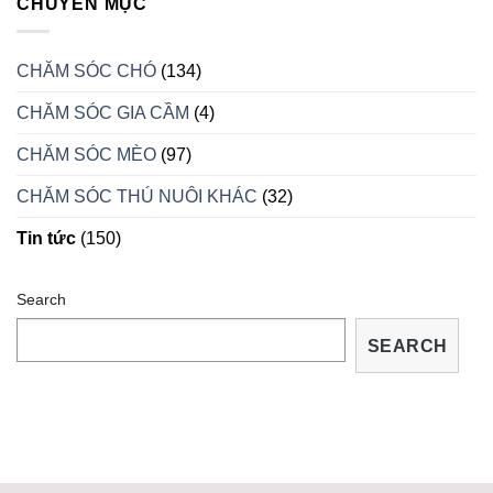
CHUYÊN MỤC
VÀO
HIỆU
MÙA
CHO
SINH
BIẾT
SẢN
CHĂM SÓC CHÓ
(134)
RỒNG
BỊ
CHĂM SÓC GIA CẦM
(4)
BỆNH
VÀ
CÁCH
CHĂM SÓC MÈO
(97)
TRỮA
TRỊ
CHĂM SÓC THÚ NUÔI KHÁC
(32)
TẠI
NHÀ
Tin tức
(150)
Search
SEARCH