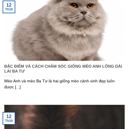
12
Th10
ĐẶC ĐIỂM VÀ CÁCH CHĂM SÓC GIỐNG MÈO ANH LÔNG DÀI
LAI BA TƯ
Mèo Anh và mèo Ba Tư là hai giống mèo cảnh xinh đẹp luôn
được [...]
12
Th10