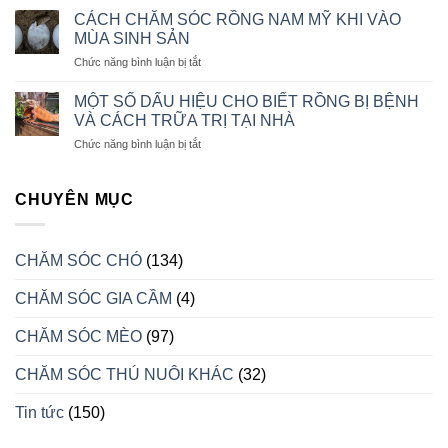
BỊ
ĐỘ
CHÓ
CÁCH CHĂM SÓC RỒNG NAM MỸ KHI VÀO
TRẦM
KHẨU
ALASKA
MÙA SINH SẢN
CẢM
PHẦN
CON
ở
Chức năng bình luận bị tắt
ĂN
CÁCH
CHO
CHĂM
CHÓ
MỘT SỐ DẤU HIỆU CHO BIẾT RỒNG BỊ BỆNH
SÓC
CON
VÀ CÁCH TRỮA TRỊ TẠI NHÀ
RỒNG
LUÔN
ở
Chức năng bình luận bị tắt
NAM
KHỎE
MỘT
MỸ
MẠNH
SỐ
KHI
DẤU
CHUYÊN MỤC
VÀO
HIỆU
MÙA
CHO
SINH
BIẾT
SẢN
CHĂM SÓC CHÓ
(134)
RỒNG
BỊ
CHĂM SÓC GIA CẦM
(4)
BỆNH
VÀ
CÁCH
CHĂM SÓC MÈO
(97)
TRỮA
TRỊ
CHĂM SÓC THÚ NUÔI KHÁC
(32)
TẠI
NHÀ
Tin tức
(150)