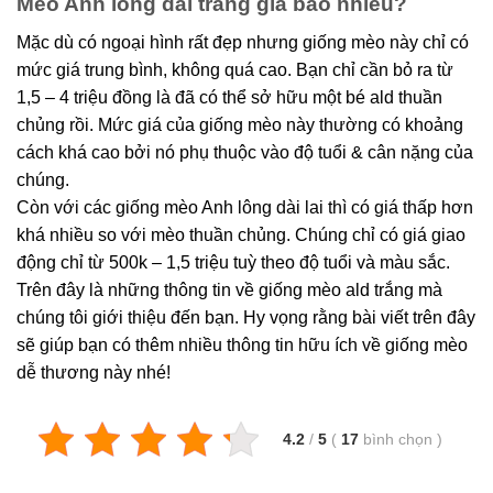
Mèo Anh lông dài trắng giá bao nhiêu?
Mặc dù có ngoại hình rất đẹp nhưng giống mèo này chỉ có
mức giá trung bình, không quá cao. Bạn chỉ cần bỏ ra từ
1,5 – 4 triệu đồng là đã có thể sở hữu một bé ald thuần
chủng rồi. Mức giá của giống mèo này thường có khoảng
cách khá cao bởi nó phụ thuộc vào độ tuổi & cân nặng của
chúng.
Còn với các giống mèo Anh lông dài lai thì có giá thấp hơn
khá nhiều so với mèo thuần chủng. Chúng chỉ có giá giao
động chỉ từ 500k – 1,5 triệu tuỳ theo độ tuổi và màu sắc.
Trên đây là những thông tin về giống mèo ald trắng mà
chúng tôi giới thiệu đến bạn. Hy vọng rằng bài viết trên đây
sẽ giúp bạn có thêm nhiều thông tin hữu ích về giống mèo
dễ thương này nhé!
4.2
/
5
(
17
bình chọn
)