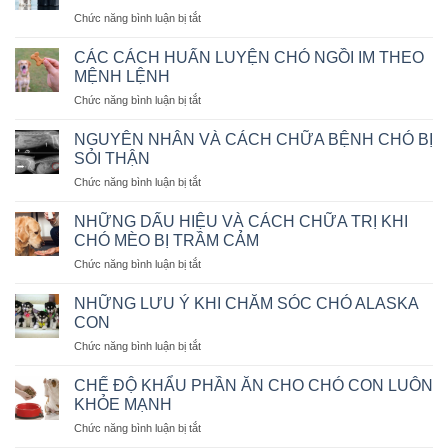
ở
Chức năng bình luận bị tắt
NÊN
VẬN
CÁC CÁCH HUẤN LUYỆN CHÓ NGỒI IM THEO
CHUYỂN
MỆNH LỆNH
THÚ
ở
Chức năng bình luận bị tắt
CƯNG
CÁC
BẰNG
CÁCH
MÁY
NGUYÊN NHÂN VÀ CÁCH CHỮA BỆNH CHÓ BỊ
HUẤN
BAY
SỎI THẬN
LUYỆN
KHÔNG?
ở
Chức năng bình luận bị tắt
CHÓ
NGUYÊN
NGỒI
NHÂN
IM
NHỮNG DẤU HIỆU VÀ CÁCH CHỮA TRỊ KHI
VÀ
THEO
CHÓ MÈO BỊ TRẦM CẢM
CÁCH
MỆNH
ở
Chức năng bình luận bị tắt
CHỮA
LỆNH
NHỮNG
BỆNH
DẤU
CHÓ
NHỮNG LƯU Ý KHI CHĂM SÓC CHÓ ALASKA
HIỆU
BỊ
CON
VÀ
SỎI
ở
Chức năng bình luận bị tắt
CÁCH
THẬN
NHỮNG
CHỮA
LƯU
TRỊ
CHẾ ĐỘ KHẨU PHẦN ĂN CHO CHÓ CON LUÔN
Ý
KHI
KHỎE MẠNH
KHI
CHÓ
ở
Chức năng bình luận bị tắt
CHĂM
MÈO
CHẾ
SÓC