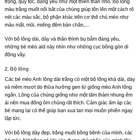
trọng, quý tộc, đáng yêu như một thiên thần nhỏ. Bộ lông
màu trắng muốt nổi bật của chúng giúp tôn lên một cách rõ
nét các màu sắc, bộ phận khác trên cơ thể chú mèo như
màu mắt, mũi, miếng đệm bàn chân,…
Với bộ lông dài, dày và thân thình bụ bẫm đáng yêu,
những bé mèo ald này nhìn như những cục bông gòn di
động vậy.
2. Bộ lông
Các bé mèo Anh lông dài trắng có một bộ lông khá dài, dày
và mềm mượt do thừa hưởng gen từ giống mèo Anh lông
ngắn. Lông của chúng giống như một tấm thảm nhung êm
ái nên mua đông ôm chúng rất thích. Cảm giác ấm áp các
bé mang lại có thể giúp bạn xua tan mọi muộn phiền ngay
lập tức.
Với bộ lông dày đẹp, trắng muốt bồng bềnh của mình, các