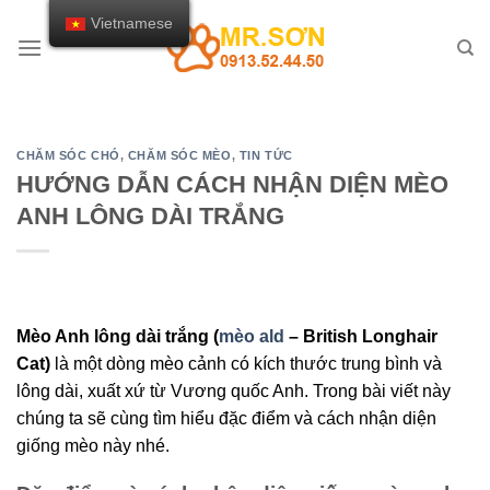
Chuyển
Vietnamese
đến
nội
dung
CHĂM SÓC CHÓ
,
CHĂM SÓC MÈO
,
TIN TỨC
HƯỚNG DẪN CÁCH NHẬN DIỆN MÈO
ANH LÔNG DÀI TRẮNG
Mèo Anh lông dài trắng (
mèo ald
– British Longhair
Cat)
là một dòng mèo cảnh có kích thước trung bình và
lông dài, xuất xứ từ Vương quốc Anh. Trong bài viết này
chúng ta sẽ cùng tìm hiểu đặc điểm và cách nhận diện
giống mèo này nhé.