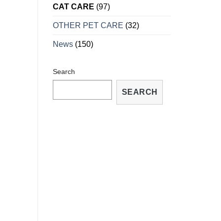
CÁCH
CAT CARE
(97)
TRỮA
TRỊ
OTHER PET CARE
(32)
TẠI
NHÀ
News
(150)
Search
SEARCH