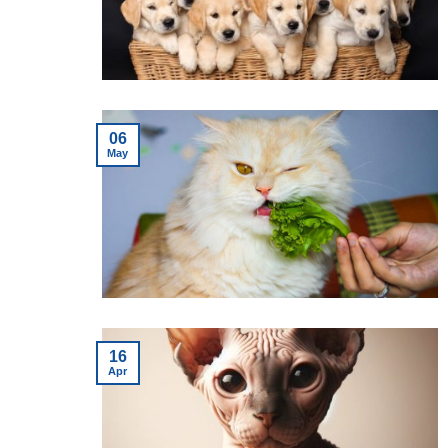
06
May
16
Apr