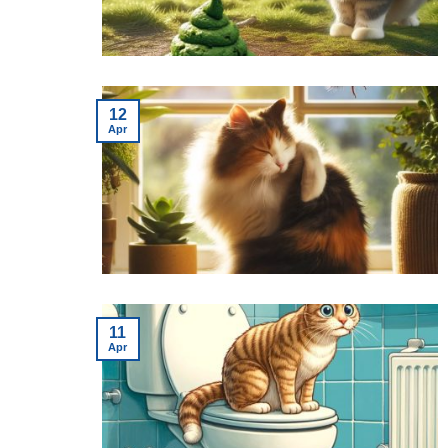
12
Apr
11
Apr