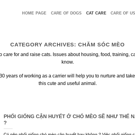
HOME PAGE
CARE OF DOGS
CAT CARE
CARE OF U
CATEGORY ARCHIVES:
CHĂM SÓC MÈO
 care for and raise cats. Issues about housing, food, training,
know.
 years of working as a carrier will help you to nurture and take
this cute and useful animal.
PHỐI GIỐNG CẬN HUYẾT Ở CHÓ MÈO SẼ NHƯ THẾ 
?
Có nên phối giống chó mèo cận huyết hay không ? Việc phối giống 