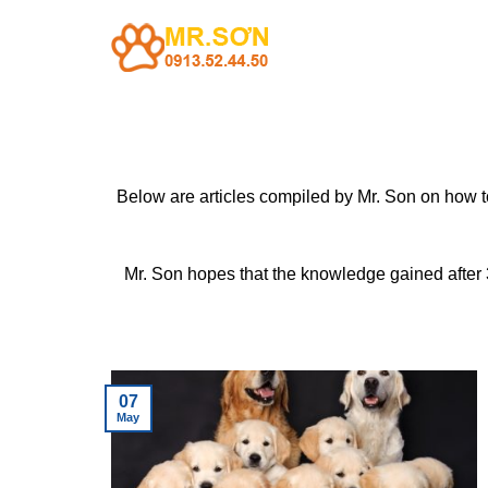
Skip
to
content
Below are articles compiled by Mr. Son on how to
Mr. Son hopes that the knowledge gained after 30
07
May