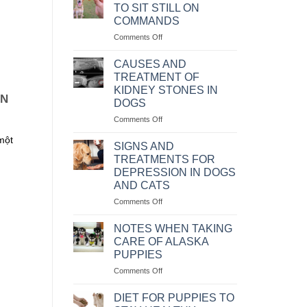
CHUYỂN
TO SIT STILL ON
THÚ
COMMANDS
CƯNG
on
Comments Off
BẰNG
CÁC
MÁY
CÁCH
BAY
CAUSES AND
HUẤN
KHÔNG?
TREATMENT OF
LUYỆN
KIDNEY STONES IN
CHÓ
ẠN
DOGS
NGỒI
IM
on
Comments Off
THEO
NGUYÊN
một
MỆNH
NHÂN
SIGNS AND
LỆNH
VÀ
TREATMENTS FOR
CÁCH
DEPRESSION IN DOGS
CHỮA
AND CATS
BỆNH
CHÓ
on
Comments Off
BỊ
NHỮNG
SỎI
DẤU
NOTES WHEN TAKING
THẬN
HIỆU
CARE OF ALASKA
VÀ
PUPPIES
CÁCH
on
Comments Off
CHỮA
NHỮNG
TRỊ
LƯU
KHI
DIET FOR PUPPIES TO
Ý
CHÓ