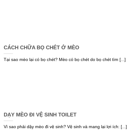
CÁCH CHỮA BỌ CHÉT Ở MÈO
Tại sao mèo lại có bọ chét? Mèo có bọ chét do bọ chét tìm [...]
DẠY MÈO ĐI VỆ SINH TOILET
Vì sao phải dậy mèo đi vệ sinh? Vệ sinh và mang lại lợi ích: [...]