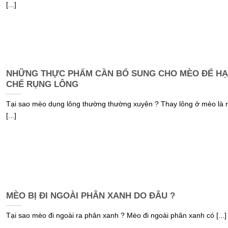
[...]
NHỮNG THỰC PHẨM CẦN BỔ SUNG CHO MÈO ĐỂ H
CHẾ RỤNG LÔNG
Tại sao mèo dụng lông thường thường xuyên ? Thay lông ở mèo là 
[...]
MÈO BỊ ĐI NGOÀI PHÂN XANH DO ĐÂU ?
Tại sao mèo đi ngoài ra phân xanh ? Mèo đi ngoài phân xanh có [...]