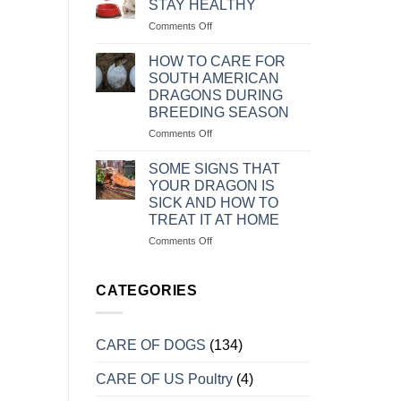
STAY HEALTHY
KHI
MÈO
on
Comments Off
CHĂM
BỊ
CHẾ
SÓC
TRẦM
ĐỘ
CHÓ
HOW TO CARE FOR
CẢM
KHẨU
ALASKA
SOUTH AMERICAN
PHẦN
CON
DRAGONS DURING
ĂN
BREEDING SEASON
CHO
CHÓ
on
Comments Off
CON
CÁCH
LUÔN
CHĂM
SOME SIGNS THAT
KHỎE
SÓC
YOUR DRAGON IS
MẠNH
RỒNG
SICK AND HOW TO
NAM
TREAT IT AT HOME
MỸ
KHI
on
Comments Off
VÀO
MỘT
MÙA
SỐ
SINH
DẤU
CATEGORIES
SẢN
HIỆU
CHO
BIẾT
CARE OF DOGS
(134)
RỒNG
BỊ
CARE OF US Poultry
(4)
BỆNH
VÀ