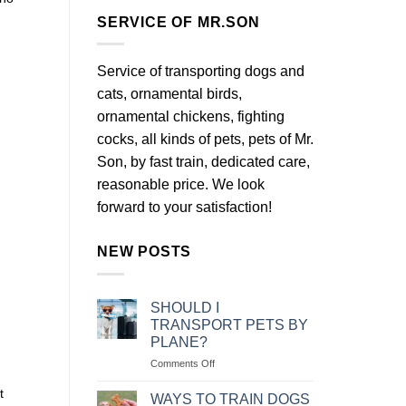
SERVICE OF MR.SON
Service of transporting dogs and
cats, ornamental birds,
ornamental chickens, fighting
cocks, all kinds of pets, pets of Mr.
Son, by fast train, dedicated care,
reasonable price. We look
forward to your satisfaction!
NEW POSTS
SHOULD I
TRANSPORT PETS BY
PLANE?
on
Comments Off
NÊN
t
VẬN
WAYS TO TRAIN DOGS