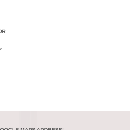
OR
nd
OOGLE MAPS ADDRESS: