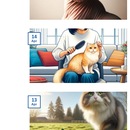
14
Apr
13
Apr