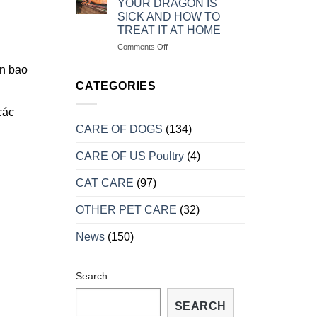
YOUR DRAGON IS
MẠNH
RỒNG
SICK AND HOW TO
NAM
TREAT IT AT HOME
MỸ
KHI
on
Comments Off
VÀO
MỘT
on bao
MÙA
SỐ
SINH
DẤU
CATEGORIES
SẢN
HIỆU
CHO
các
BIẾT
CARE OF DOGS
(134)
RỒNG
BỊ
CARE OF US Poultry
(4)
BỆNH
VÀ
CÁCH
CAT CARE
(97)
TRỮA
TRỊ
OTHER PET CARE
(32)
TẠI
NHÀ
News
(150)
Search
SEARCH