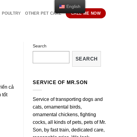
English
S POULTRY
OTHER PET CARE
CALL ME NOW
Search
SEARCH
SERVICE OF MR.SON
riển cả
 tốt
Service of transporting dogs and
cats, ornamental birds,
ornamental chickens, fighting
cocks, all kinds of pets, pets of Mr.
Son, by fast train, dedicated care,