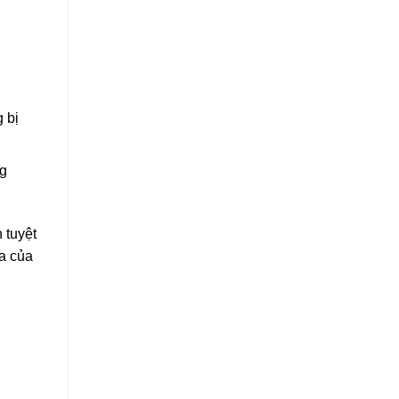
 bị
ng
 tuyệt
ka của