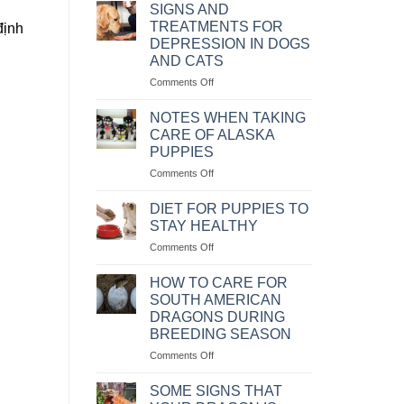
MỆNH
NHÂN
SIGNS AND
LỆNH
VÀ
TREATMENTS FOR
định
CÁCH
DEPRESSION IN DOGS
CHỮA
AND CATS
BỆNH
CHÓ
on
Comments Off
BỊ
NHỮNG
SỎI
DẤU
NOTES WHEN TAKING
THẬN
HIỆU
CARE OF ALASKA
VÀ
PUPPIES
CÁCH
on
Comments Off
CHỮA
NHỮNG
TRỊ
LƯU
KHI
DIET FOR PUPPIES TO
Ý
CHÓ
STAY HEALTHY
KHI
MÈO
on
Comments Off
CHĂM
BỊ
CHẾ
SÓC
TRẦM
ĐỘ
CHÓ
HOW TO CARE FOR
CẢM
KHẨU
ALASKA
SOUTH AMERICAN
PHẦN
CON
DRAGONS DURING
ĂN
BREEDING SEASON
CHO
CHÓ
on
Comments Off
CON
CÁCH
LUÔN
CHĂM
SOME SIGNS THAT
KHỎE
SÓC