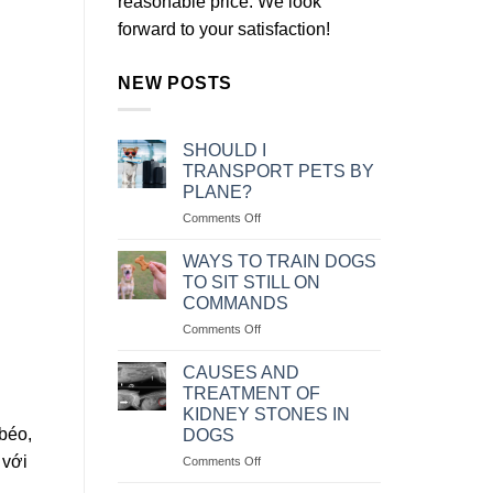
reasonable price. We look
forward to your satisfaction!
NEW POSTS
SHOULD I
TRANSPORT PETS BY
PLANE?
on
Comments Off
NÊN
VẬN
WAYS TO TRAIN DOGS
CHUYỂN
TO SIT STILL ON
THÚ
COMMANDS
CƯNG
on
Comments Off
BẰNG
CÁC
MÁY
CÁCH
BAY
CAUSES AND
HUẤN
KHÔNG?
TREATMENT OF
LUYỆN
KIDNEY STONES IN
CHÓ
béo,
DOGS
NGỒI
 với
IM
on
Comments Off
THEO
NGUYÊN