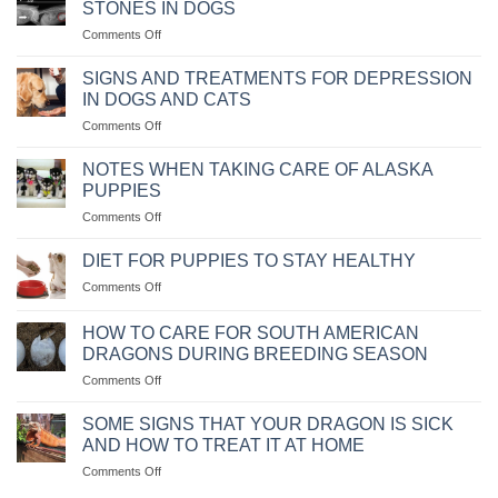
BAY
STONES IN DOGS
LUYỆN
KHÔNG?
on
Comments Off
CHÓ
NGUYÊN
NGỒI
NHÂN
IM
SIGNS AND TREATMENTS FOR DEPRESSION
VÀ
THEO
IN DOGS AND CATS
CÁCH
MỆNH
on
Comments Off
CHỮA
LỆNH
NHỮNG
BỆNH
DẤU
CHÓ
NOTES WHEN TAKING CARE OF ALASKA
HIỆU
BỊ
PUPPIES
VÀ
SỎI
on
Comments Off
CÁCH
THẬN
NHỮNG
CHỮA
LƯU
TRỊ
DIET FOR PUPPIES TO STAY HEALTHY
Ý
KHI
on
Comments Off
KHI
CHÓ
CHẾ
CHĂM
MÈO
ĐỘ
SÓC
HOW TO CARE FOR SOUTH AMERICAN
BỊ
KHẨU
CHÓ
DRAGONS DURING BREEDING SEASON
TRẦM
PHẦN
ALASKA
CẢM
on
Comments Off
ĂN
CON
CÁCH
CHO
CHĂM
CHÓ
SOME SIGNS THAT YOUR DRAGON IS SICK
SÓC
CON
AND HOW TO TREAT IT AT HOME
RỒNG
LUÔN
on
Comments Off
NAM
KHỎE
MỘT
MỸ
MẠNH