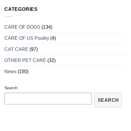
SỐ
KHI
DẤU
CATEGORIES
VÀO
HIỆU
MÙA
CHO
SINH
BIẾT
SẢN
CARE OF DOGS
(134)
RỒNG
BỊ
CARE OF US Poultry
(4)
BỆNH
VÀ
CÁCH
CAT CARE
(97)
TRỮA
TRỊ
OTHER PET CARE
(32)
TẠI
NHÀ
News
(150)
Search
SEARCH