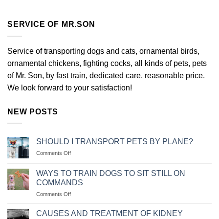
SERVICE OF MR.SON
Service of transporting dogs and cats, ornamental birds,
ornamental chickens, fighting cocks, all kinds of pets, pets
of Mr. Son, by fast train, dedicated care, reasonable price.
We look forward to your satisfaction!
NEW POSTS
SHOULD I TRANSPORT PETS BY PLANE?
on
Comments Off
NÊN
VẬN
WAYS TO TRAIN DOGS TO SIT STILL ON
CHUYỂN
COMMANDS
THÚ
on
Comments Off
CƯNG
CÁC
BẰNG
CÁCH
MÁY
CAUSES AND TREATMENT OF KIDNEY
HUẤN