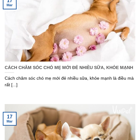
17
Mar
CÁCH CHĂM SÓC CHÓ MẸ MỚI ĐẺ NHIỀU SỮA, KHỎE MẠNH
Cách chăm sóc chó mẹ mới đẻ nhiều sữa, khỏe mạnh là điều mà
rất [...]
17
Mar