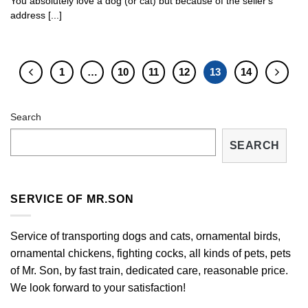
You absolutely love a dog (or cat) but because of the seller's
address [...]
1
…
10
11
12
13
14
Search
SEARCH
SERVICE OF MR.SON
Service of transporting dogs and cats, ornamental birds,
ornamental chickens, fighting cocks, all kinds of pets, pets
of Mr. Son, by fast train, dedicated care, reasonable price.
We look forward to your satisfaction!