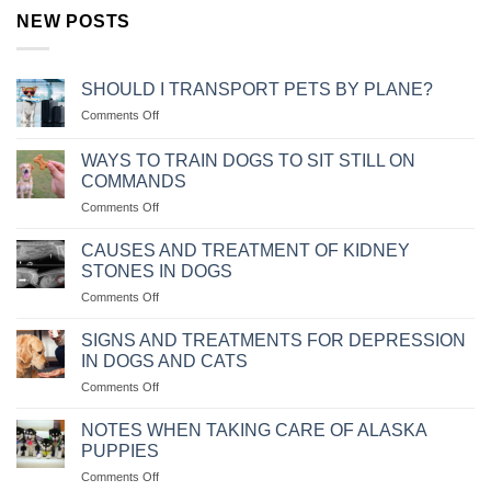
NEW POSTS
SHOULD I TRANSPORT PETS BY PLANE?
on
Comments Off
NÊN
VẬN
WAYS TO TRAIN DOGS TO SIT STILL ON
CHUYỂN
COMMANDS
THÚ
on
Comments Off
CƯNG
CÁC
BẰNG
CÁCH
MÁY
CAUSES AND TREATMENT OF KIDNEY
HUẤN
BAY
STONES IN DOGS
LUYỆN
KHÔNG?
on
Comments Off
CHÓ
NGUYÊN
NGỒI
NHÂN
IM
SIGNS AND TREATMENTS FOR DEPRESSION
VÀ
THEO
IN DOGS AND CATS
CÁCH
MỆNH
on
Comments Off
CHỮA
LỆNH
NHỮNG
BỆNH
DẤU
CHÓ
NOTES WHEN TAKING CARE OF ALASKA
HIỆU
BỊ
PUPPIES
VÀ
SỎI
on
Comments Off
CÁCH
THẬN