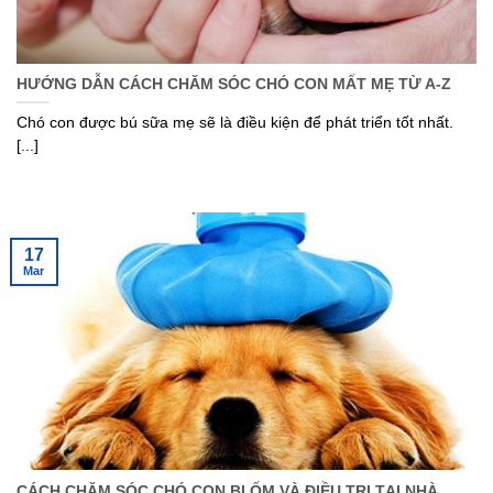
HƯỚNG DẪN CÁCH CHĂM SÓC CHÓ CON MẤT MẸ TỪ A-Z
Chó con được bú sữa mẹ sẽ là điều kiện để phát triển tốt nhất.
[...]
17
Mar
CÁCH CHĂM SÓC CHÓ CON BỊ ỐM VÀ ĐIỀU TRỊ TẠI NHÀ