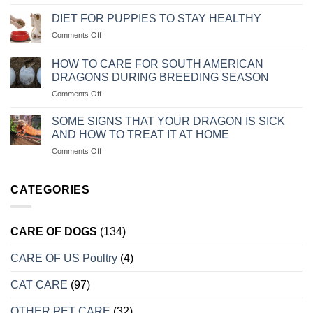
NHỮNG
CHỮA
LƯU
TRỊ
DIET FOR PUPPIES TO STAY HEALTHY
Ý
KHI
on
Comments Off
KHI
CHÓ
CHẾ
CHĂM
MÈO
ĐỘ
SÓC
HOW TO CARE FOR SOUTH AMERICAN
BỊ
KHẨU
CHÓ
DRAGONS DURING BREEDING SEASON
TRẦM
PHẦN
ALASKA
CẢM
on
Comments Off
ĂN
CON
CÁCH
CHO
CHĂM
CHÓ
SOME SIGNS THAT YOUR DRAGON IS SICK
SÓC
CON
AND HOW TO TREAT IT AT HOME
RỒNG
LUÔN
on
Comments Off
NAM
KHỎE
MỘT
MỸ
MẠNH
SỐ
KHI
DẤU
CATEGORIES
VÀO
HIỆU
MÙA
CHO
SINH
BIẾT
SẢN
CARE OF DOGS
(134)
RỒNG
BỊ
CARE OF US Poultry
(4)
BỆNH
VÀ
CÁCH
CAT CARE
(97)
TRỮA
TRỊ
OTHER PET CARE
(32)