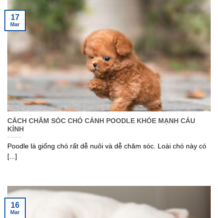
17
Mar
CÁCH CHĂM SÓC CHÓ CẢNH POODLE KHỎE MẠNH CÁU
KỈNH
Poodle là giống chó rất dễ nuôi và dễ chăm sóc. Loài chó này có
[...]
16
Mar