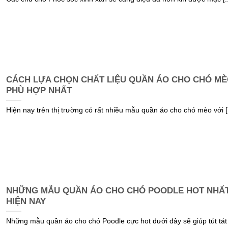
CÁCH LỰA CHỌN CHẤT LIỆU QUẦN ÁO CHO CHÓ M
PHÙ HỢP NHẤT
Hiện nay trên thị trường có rất nhiều mẫu quần áo cho chó mèo với [.
NHỮNG MẪU QUẦN ÁO CHO CHÓ POODLE HOT NHẤ
HIỆN NAY
Những mẫu quần áo cho chó Poodle cực hot dưới đây sẽ giúp tút tát [