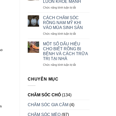
LUÔN KHỎE MẠNH
CHĂM
BỊ
ở
Chức năng bình luận bị tắt
SÓC
TRẦM
CHẾ
CHÓ
CẢM
ĐỘ
ALASKA
CÁCH CHĂM SÓC
KHẨU
CON
RỒNG NAM MỸ KHI
PHẦN
VÀO MÙA SINH SẢN
ĂN
ở
Chức năng bình luận bị tắt
CHO
CÁCH
CHÓ
CHĂM
CON
MỘT SỐ DẤU HIỆU
SÓC
LUÔN
CHO BIẾT RỒNG BỊ
áo
RỒNG
KHỎE
BỆNH VÀ CÁCH TRỮA
NAM
MẠNH
TRỊ TẠI NHÀ
MỸ
KHI
ở
Chức năng bình luận bị tắt
VÀO
MỘT
MÙA
SỐ
SINH
DẤU
CHUYÊN MỤC
SẢN
HIỆU
CHO
BIẾT
CHĂM SÓC CHÓ
(134)
RỒNG
BỊ
CHĂM SÓC GIA CẦM
(4)
BỆNH
n
VÀ
CÁCH
CHĂM SÓC MÈO
(97)