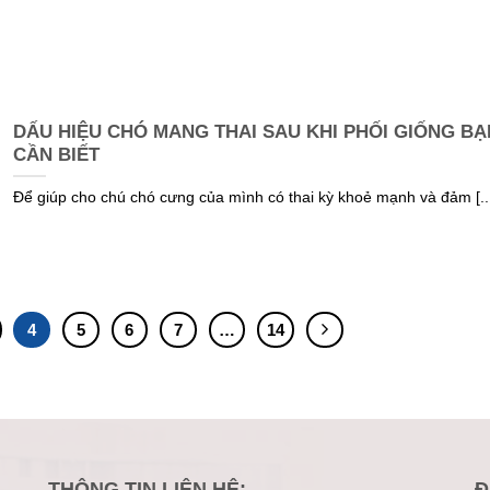
DẤU HIỆU CHÓ MANG THAI SAU KHI PHỐI GIỐNG BẠ
CẦN BIẾT
Để giúp cho chú chó cưng của mình có thai kỳ khoẻ mạnh và đảm [...
4
5
6
7
…
14
THÔNG TIN LIÊN HỆ:
Đ