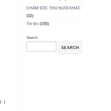
TRỮA
TRỊ
CHĂM SÓC THÚ NUÔI KHÁC
TẠI
NHÀ
(32)
Tin tức
(150)
Search
n
SEARCH
...]