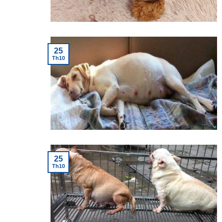
25
Th10
25
Th10