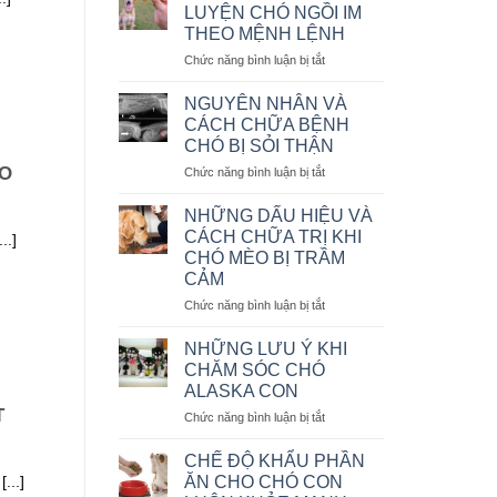
CHUYỂN
LUYỆN CHÓ NGỒI IM
THÚ
THEO MỆNH LỆNH
CƯNG
ở
Chức năng bình luận bị tắt
BẰNG
CÁC
MÁY
CÁCH
BAY
NGUYÊN NHÂN VÀ
HUẤN
KHÔNG?
CÁCH CHỮA BỆNH
LUYỆN
CHÓ BỊ SỎI THẬN
CHÓ
ÈO
ở
Chức năng bình luận bị tắt
NGỒI
NGUYÊN
IM
NHÂN
THEO
NHỮNG DẤU HIỆU VÀ
VÀ
MỆNH
CÁCH CHỮA TRỊ KHI
..]
CÁCH
LỆNH
CHÓ MÈO BỊ TRẦM
CHỮA
CẢM
BỆNH
CHÓ
ở
Chức năng bình luận bị tắt
BỊ
NHỮNG
SỎI
DẤU
NHỮNG LƯU Ý KHI
THẬN
HIỆU
CHĂM SÓC CHÓ
VÀ
ALASKA CON
CÁCH
T
ở
Chức năng bình luận bị tắt
CHỮA
NHỮNG
TRỊ
LƯU
KHI
CHẾ ĐỘ KHẨU PHẦN
Ý
CHÓ
...]
ĂN CHO CHÓ CON
KHI
MÈO