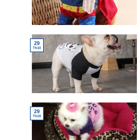
29
Th10
29
Th10