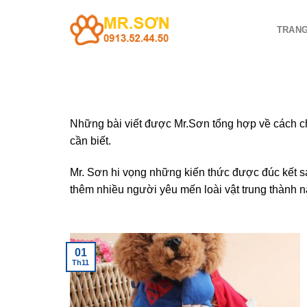
Chuyển
đến
TRANG
nội
dung
Những bài viết được Mr.Sơn tổng hợp về cách ch
cần biết.
Mr. Sơn hi vọng những kiến thức được đúc kết s
thêm nhiều người yêu mến loài vật trung thành n
01
Th11