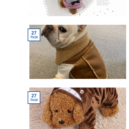
27
Th10
27
Th10