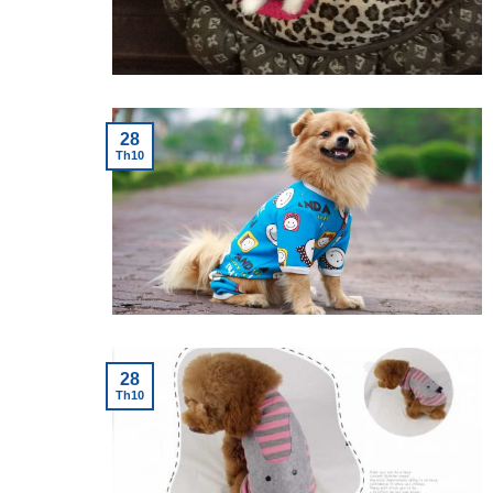
28
Th10
28
Th10