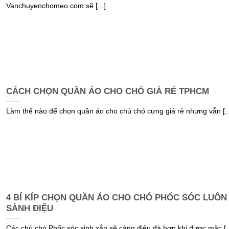
Vanchuyenchomeo.com sẽ [...]
CÁCH CHỌN QUẦN ÁO CHO CHÓ GIÁ RẺ TPHCM
Làm thế nào để chọn quần áo cho chú chó cưng giá rẻ nhưng vẫn [..
4 BÍ KÍP CHỌN QUẦN ÁO CHO CHÓ PHỐC SÓC LUÔN
SÀNH ĐIỆU
Các chú chó Phốc sóc xinh xắn sẽ càng điệu đà hơn khi được mặc [..