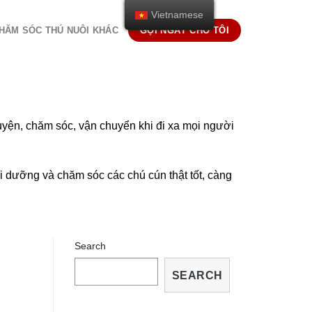
Vietnamese
HĂM SÓC THÚ NUÔI KHÁC
GỌI NGAY CHO TÔI
uyện, chăm sóc, vận chuyển khi đi xa mọi người
 dưỡng và chăm sóc các chú cún thật tốt, càng
Search
SEARCH