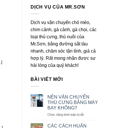
DỊCH VỤ CỦA MR.SƠN
Dịch vụ vận chuyển chó mèo,
chim cảnh, gà cảnh, gà chọi, các
loại thú cưng, thú nuôi của
Mr.Sơn, bằng đường sắt tàu
nhanh, chăm sóc tận tình, giá cả
hợp lý. Rất mong nhận được sự
.]
hài lòng của quý khách!
BÀI VIẾT MỚI
NÊN VẬN CHUYỂN
THÚ CƯNG BẰNG MÁY
BAY KHÔNG?
ở
Chức năng bình luận bị tắt
NÊN
VẬN
CÁC CÁCH HUẤN
.]