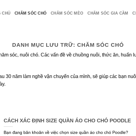
 CHỦ
CHĂM SÓC CHÓ
CHĂM SÓC MÈO
CHĂM SÓC GIA CẦM
C
DANH MỤC LƯU TRỮ:
CHĂM SÓC CHÓ
ăm sóc, nuôi chó. Các vấn đề về chuồng nuôi, thức ăn, huấn l
au 30 năm làm nghề vận chuyển của mình, sẽ giúp các bạn nuôi
ày.
CÁCH XÁC ĐỊNH SIZE QUẦN ÁO CHO CHÓ POODLE
Bạn đang băn khoăn về việc chọn size quần áo cho chó Poodle?