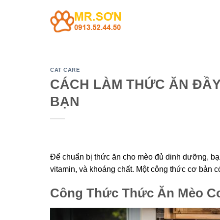
Skip
to
content
CAT CARE
CÁCH LÀM THỨC ĂN ĐẦY
BẠN
Để chuẩn bị thức ăn cho mèo đủ dinh dưỡng, bạn
vitamin, và khoáng chất. Một công thức cơ bản c
Công Thức Thức Ăn Mèo C