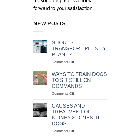
reasonable price. We look
forward to your satisfaction!
NEW POSTS
SHOULD I
TRANSPORT PETS BY
PLANE?
on
Comments Off
NÊN
VẬN
WAYS TO TRAIN DOGS
CHUYỂN
TO SIT STILL ON
THÚ
COMMANDS
CƯNG
on
Comments Off
BẰNG
CÁC
MÁY
CÁCH
BAY
CAUSES AND
HUẤN
KHÔNG?
TREATMENT OF
LUYỆN
KIDNEY STONES IN
CHÓ
DOGS
NGỒI
IM
on
Comments Off
THEO
NGUYÊN