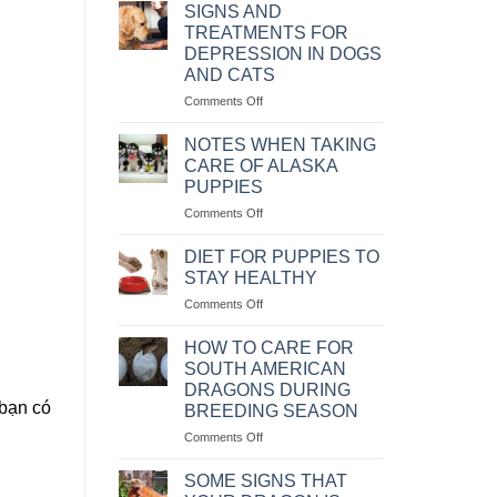
MỆNH
NHÂN
SIGNS AND
LỆNH
VÀ
TREATMENTS FOR
CÁCH
DEPRESSION IN DOGS
CHỮA
AND CATS
BỆNH
CHÓ
on
Comments Off
BỊ
NHỮNG
SỎI
DẤU
NOTES WHEN TAKING
THẬN
HIỆU
CARE OF ALASKA
VÀ
PUPPIES
CÁCH
on
Comments Off
CHỮA
NHỮNG
TRỊ
LƯU
KHI
DIET FOR PUPPIES TO
Ý
CHÓ
STAY HEALTHY
KHI
MÈO
on
Comments Off
CHĂM
BỊ
CHẾ
SÓC
TRẦM
ĐỘ
CHÓ
HOW TO CARE FOR
CẢM
KHẨU
ALASKA
SOUTH AMERICAN
PHẦN
CON
DRAGONS DURING
ĂN
 bạn có
BREEDING SEASON
CHO
CHÓ
on
Comments Off
CON
CÁCH
LUÔN
CHĂM
SOME SIGNS THAT
KHỎE
SÓC