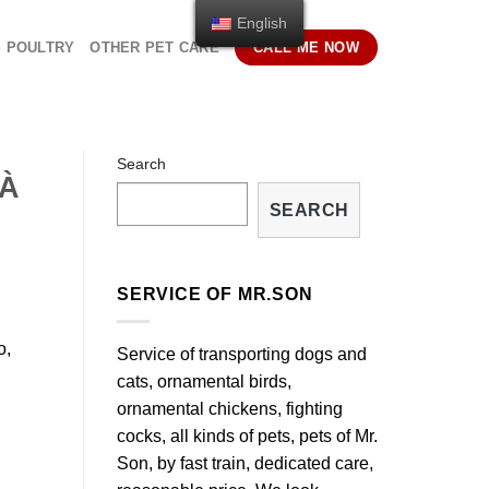
English
S POULTRY
OTHER PET CARE
CALL ME NOW
Search
HÀ
SEARCH
SERVICE OF MR.SON
o,
Service of transporting dogs and
cats, ornamental birds,
ornamental chickens, fighting
cocks, all kinds of pets, pets of Mr.
Son, by fast train, dedicated care,