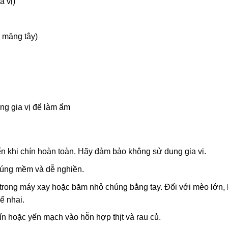
a vị)
c măng tây)
ng gia vị để làm ẩm
ến khi chín hoàn toàn. Hãy đảm bảo không sử dụng gia vị.
húng mềm và dễ nghiền.
ủ trong máy xay hoặc băm nhỏ chúng bằng tay. Đối với mèo lớn,
ể nhai.
 hoặc yến mạch vào hỗn hợp thịt và rau củ.