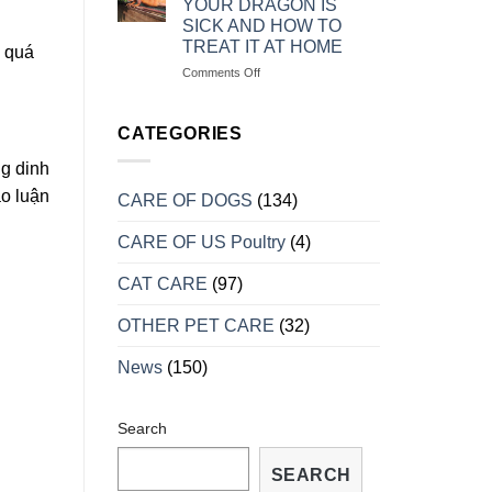
YOUR DRAGON IS
MẠNH
RỒNG
SICK AND HOW TO
NAM
TREAT IT AT HOME
 quá
MỸ
KHI
on
Comments Off
VÀO
MỘT
MÙA
SỐ
SINH
DẤU
CATEGORIES
SẢN
HIỆU
CHO
ng dinh
BIẾT
ảo luận
CARE OF DOGS
(134)
RỒNG
BỊ
CARE OF US Poultry
(4)
BỆNH
VÀ
CÁCH
CAT CARE
(97)
TRỮA
TRỊ
OTHER PET CARE
(32)
TẠI
NHÀ
News
(150)
Search
SEARCH