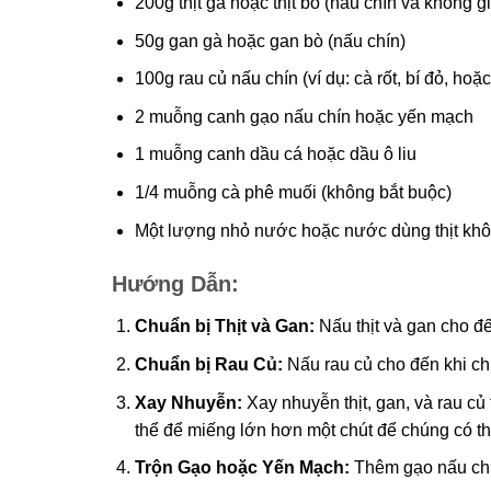
200g thịt gà hoặc thịt bò (nấu chín và không gi
50g gan gà hoặc gan bò (nấu chín)
100g rau củ nấu chín (ví dụ: cà rốt, bí đỏ, hoặ
2 muỗng canh gạo nấu chín hoặc yến mạch
1 muỗng canh dầu cá hoặc dầu ô liu
1/4 muỗng cà phê muối (không bắt buộc)
Một lượng nhỏ nước hoặc nước dùng thịt khô
Hướng Dẫn:
Chuẩn bị Thịt và Gan:
Nấu thịt và gan cho đ
Chuẩn bị Rau Củ:
Nấu rau củ cho đến khi c
Xay Nhuyễn:
Xay nhuyễn thịt, gan, và rau c
thể để miếng lớn hơn một chút để chúng có th
Trộn Gạo hoặc Yến Mạch:
Thêm gạo nấu chín