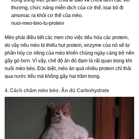
thương, chức năng miễn dịch của cơ thể, loại bỏ đi
amoniac ra khỏi cơ thể của mèo.
nuoi-meo-beo-tu-protein
Mèo phải điều tiết các men cho việc tiêu hóa các protein,
do vậy nếu mèo bị thiếu hụt protein, enzyme của nó sẽ tự
phân hủy cơ riêng của mèo khiến chúng ngày càng trở nên
gầy gò hơn. Vì vậy, chế độ ăn đủ đạm là rất quan trọng khi
nuôi mèo béo. Đặc biệt, mèo ăn quá nhiều protein chỉ thải
qua nước tiểu mà không gây hại trầm trọng.
4.
Cách chăm mèo béo: Ăn đủ
Carbohydrate