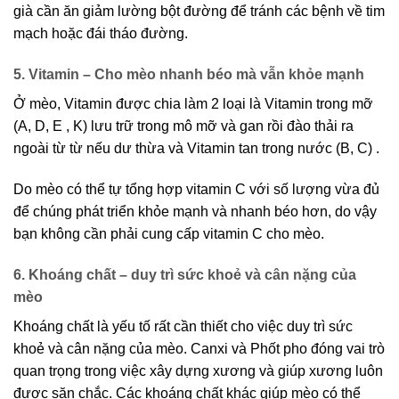
già cần ăn giảm lường bột đường để tránh các bệnh về tim
mạch hoặc đái tháo đường.
5. Vitamin – Cho mèo nhanh béo mà vẫn khỏe mạnh
Ở mèo, Vitamin được chia làm 2 loại là Vitamin trong mỡ
(A, D, E , K) lưu trữ trong mô mỡ và gan rồi đào thải ra
ngoài từ từ nếu dư thừa và Vitamin tan trong nước (B, C) .
Do mèo có thể tự tổng hợp vitamin C với số lượng vừa đủ
để chúng phát triển khỏe mạnh và nhanh béo hơn, do vậy
bạn không cần phải cung cấp vitamin C cho mèo.
6. Khoáng chất – duy trì sức khoẻ và cân nặng của
mèo
Khoáng chất là yếu tố rất cần thiết cho việc duy trì sức
khoẻ và cân nặng của mèo. Canxi và Phốt pho đóng vai trò
quan trọng trong việc xây dựng xương và giúp xương luôn
được săn chắc. Các khoáng chất khác giúp mèo có thể