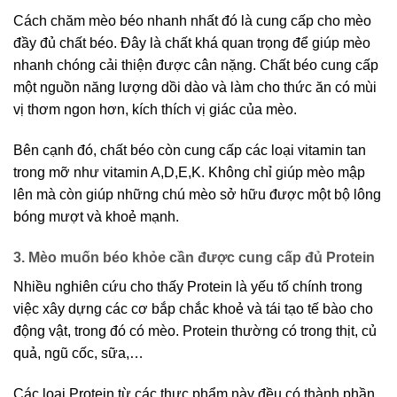
Cách chăm mèo béo nhanh nhất đó là cung cấp cho mèo
đầy đủ chất béo. Đây là chất khá quan trọng để giúp mèo
nhanh chóng cải thiện được cân nặng. Chất béo cung cấp
một nguồn năng lượng dồi dào và làm cho thức ăn có mùi
vị thơm ngon hơn, kích thích vị giác của mèo.
Bên cạnh đó, chất béo còn cung cấp các loại vitamin tan
trong mỡ như vitamin A,D,E,K. Không chỉ giúp mèo mập
lên mà còn giúp những chú mèo sở hữu được một bộ lông
bóng mượt và khoẻ mạnh.
3. Mèo muốn béo khỏe cần được cung cấp đủ Protein
Nhiều nghiên cứu cho thấy Protein là yếu tố chính trong
việc xây dựng các cơ bắp chắc khoẻ và tái tạo tế bào cho
động vật, trong đó có mèo. Protein thường có trong thịt, củ
quả, ngũ cốc, sữa,…
Các loại Protein từ các thực phẩm này đều có thành phần