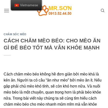
Chuyển
Vietnamese
đến
nội
dung
CHĂM SÓC MÈO
CÁCH CHĂM MÈO BÉO: CHO MÈO ĂN
GÌ ĐỂ BÉO TỐT MÀ VẪN KHỎE MẠNH
Cách chăm mèo béo không hề đơn giản bởi mèo khá là
kén ăn. Người ta có câu “ăn như mèo” bởi mèo ăn ít. Nếu
gặp phải chú mèo khó tính, sẽ còn khó hơn nữa. Và nuôi
mèo béo là một chuyện, quan trọng hơn là phải béo khỏe
nữa. Trong bài viết này chúng ta sẽ cùng tìm hiểu cách
chăm mèo béo cho mèo nhanh mũm mĩm mà vẫn khỏe