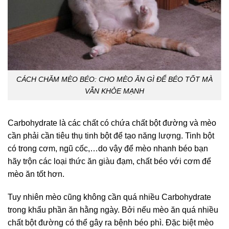
CÁCH CHĂM MÈO BÉO: CHO MÈO ĂN GÌ ĐỂ BÉO TỐT MÀ
VẪN KHỎE MẠNH
Carbohydrate là các chất có chứa chất bột đường và mèo
cần phải cần tiêu thụ tinh bột để tạo năng lượng. Tinh bột
có trong cơm, ngũ cốc,…do vậy để mèo nhanh béo bạn
hãy trộn các loại thức ăn giàu đạm, chất béo với cơm để
mèo ăn tốt hơn.
Tuy nhiên mèo cũng không cần quá nhiều Carbohydrate
trong khẩu phần ăn hằng ngày. Bởi nếu mèo ăn quá nhiều
chất bột đường có thể gây ra bệnh béo phì. Đặc biệt mèo