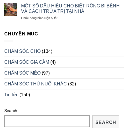
CHO
CHĂM
CHÓ
MỘT SỐ DẤU HIỆU CHO BIẾT RỒNG BỊ BỆNH
SÓC
CON
VÀ CÁCH TRỮA TRỊ TẠI NHÀ
RỒNG
LUÔN
ở
Chức năng bình luận bị tắt
NAM
KHỎE
MỘT
MỸ
MẠNH
SỐ
KHI
DẤU
CHUYÊN MỤC
VÀO
HIỆU
MÙA
CHO
SINH
BIẾT
SẢN
CHĂM SÓC CHÓ
(134)
RỒNG
BỊ
CHĂM SÓC GIA CẦM
(4)
BỆNH
VÀ
CÁCH
CHĂM SÓC MÈO
(97)
TRỮA
TRỊ
CHĂM SÓC THÚ NUÔI KHÁC
(32)
TẠI
NHÀ
Tin tức
(150)
Search
SEARCH