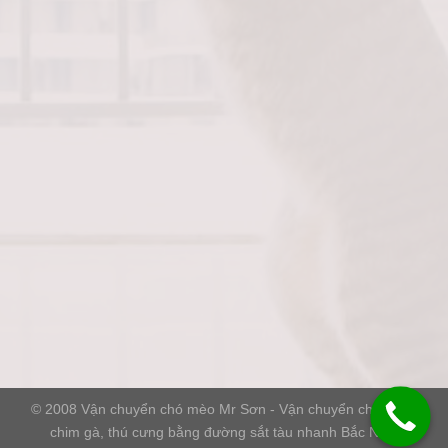
© 2008
Vận chuyển chó mèo Mr Sơn
- Vận chuyển chó mèo,
chim gà, thú cưng bằng đường sắt tàu nhanh Bắc Nam