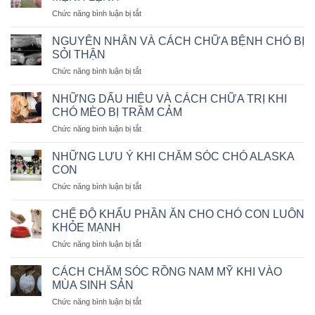
THÚ
ở
Chức năng bình luận bị tắt
CƯNG
CÁC
BẰNG
CÁCH
MÁY
NGUYÊN NHÂN VÀ CÁCH CHỮA BỆNH CHÓ BỊ
HUẤN
BAY
SỎI THẬN
LUYỆN
KHÔNG?
ở
Chức năng bình luận bị tắt
CHÓ
NGUYÊN
NGỒI
NHÂN
IM
NHỮNG DẤU HIỆU VÀ CÁCH CHỮA TRỊ KHI
VÀ
THEO
CHÓ MÈO BỊ TRẦM CẢM
CÁCH
MỆNH
ở
Chức năng bình luận bị tắt
CHỮA
LỆNH
NHỮNG
BỆNH
DẤU
CHÓ
NHỮNG LƯU Ý KHI CHĂM SÓC CHÓ ALASKA
HIỆU
BỊ
CON
VÀ
SỎI
ở
Chức năng bình luận bị tắt
CÁCH
THẬN
NHỮNG
CHỮA
LƯU
TRỊ
CHẾ ĐỘ KHẨU PHẦN ĂN CHO CHÓ CON LUÔN
Ý
KHI
KHỎE MẠNH
KHI
CHÓ
ở
Chức năng bình luận bị tắt
CHĂM
MÈO
CHẾ
SÓC
BỊ
ĐỘ
CHÓ
CÁCH CHĂM SÓC RỒNG NAM MỸ KHI VÀO
TRẦM
KHẨU
ALASKA
MÙA SINH SẢN
CẢM
PHẦN
CON
ở
Chức năng bình luận bị tắt
ĂN
CÁCH