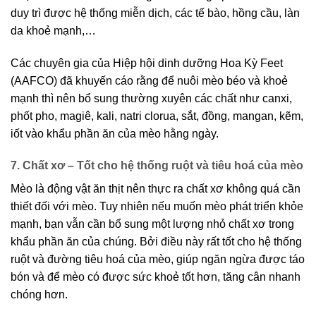
duy trì được hệ thống miễn dịch, các tế bào, hồng cầu, làn
da khoẻ mạnh,…
Các chuyên gia của Hiệp hội dinh dưỡng Hoa Kỳ Feet
(AAFCO) đã khuyến cáo rằng để nuôi mèo béo và khoẻ
mạnh thì nên bổ sung thường xuyên các chất như canxi,
phốt pho, magiê, kali, natri clorua, sắt, đồng, mangan, kẽm,
iốt vào khẩu phần ăn của mèo hằng ngày.
7. Chất xơ – Tốt cho hệ thống ruột và tiêu hoá của mèo
Mèo là động vật ăn thịt nên thực ra chất xơ không quá cần
thiết đối với mèo. Tuy nhiên nếu muốn mèo phát triển khỏe
mạnh, bạn vẫn cần bổ sung một lượng nhỏ chất xơ trong
khẩu phần ăn của chúng. Bởi điều này rất tốt cho hệ thống
ruột và đường tiêu hoá của mèo, giúp ngăn ngừa được táo
bón và để mèo có được sức khoẻ tốt hơn, tăng cân nhanh
chóng hơn.