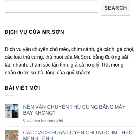
SEARCH
DỊCH VỤ CỦA MR.SƠN
Dịch vụ vận chuyển chó mèo, chim cảnh, gà cảnh, gà chọi,
các loại thú cưng, thú nuôi của Mr.Sơn, bằng đường sắt
tàu nhanh, chăm sóc tận tình, giá cả hợp lý. Rất mong
nhận được sự hài lòng của quý khách!
BÀI VIẾT MỚI
NÊN VẬN CHUYỂN THÚ CƯNG BẰNG MÁY
BAY KHÔNG?
ở
Chức năng bình luận bị tắt
NÊN
VẬN
CÁC CÁCH HUẤN LUYỆN CHÓ NGỒI IM THEO
CHUYỂN
MỆNH LỆNH