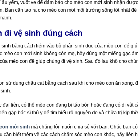
 âu yếm, vuốt ve để đảm bảo cho mèo con mới sinh nhận được
n. Bạn cần tạo ra cho mèo con một môi trường sống tốt nhất để
 mạnh.
 đi vệ sinh đúng cách
ệ sinh bằng cách liếm vào bộ phận sinh dục của mèo con để giú
 sóc mèo con mới sinh không còn mẹ, hãy dùng một miếng gạc ẩ
của mèo con để giúp chúng đi vệ sinh. Sau đó lau khô cho chú
on sử dụng chậu cát bằng cách sau khi cho mèo con ăn xong, đ
sinh.
 đại tiện, có thể mèo con đang bị táo bón hoặc đang có dị vật 
 gặp bác sĩ thú y để tìm hiểu rõ nguyên do và chữa trị kịp thờ
con mới sinh
mà chúng tôi muốn chia sẻ với bạn. Chúc bạn có
Nếu cần biết thêm về các cách chăm sóc mèo con khác, hãy liên 