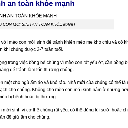
h an toàn khỏe mạnh
 CON MỚI SINH AN TOÀN KHỎE MẠNH
 với mèo con mới sinh để tránh khiến mèo mẹ khó chịu và có k
n khi chúng được 2-7 tuần tuổi.
ng trong việc bồng bế chúng vì mèo con rất yếu ớt, cần bồng b
hàng để tránh làm tổn thương chúng.
n một chỗ ngủ ấm áo và khô ráo. Nhà mới của chúng có thể là 
n sạch cho chúng. Không cho mèo con mới sinh nằm ở những nơ
 mèo bị bệnh hoặc bị thương.
mới sinh vì cơ thể chúng rất yếu. có thể dùng túi sưởi hoặc ch
hăn để giữ ấm cho chúng.