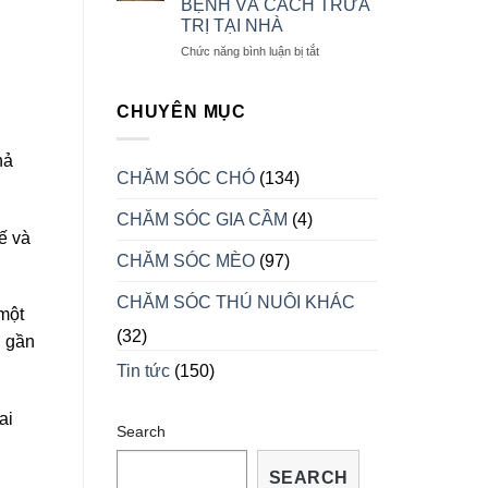
BỆNH VÀ CÁCH TRỮA
NAM
MẠNH
TRỊ TẠI NHÀ
MỸ
KHI
ở
Chức năng bình luận bị tắt
VÀO
MỘT
MÙA
SỐ
SINH
DẤU
CHUYÊN MỤC
SẢN
HIỆU
CHO
hả
BIẾT
CHĂM SÓC CHÓ
(134)
RỒNG
BỊ
CHĂM SÓC GIA CẦM
(4)
BỆNH
ế và
VÀ
CÁCH
CHĂM SÓC MÈO
(97)
TRỮA
TRỊ
CHĂM SÓC THÚ NUÔI KHÁC
TẠI
một
NHÀ
(32)
i gần
Tin tức
(150)
ai
Search
SEARCH