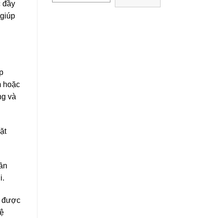
 đầy
 giúp
p
m hoặc
ng và
ặt
cần
i.
 được
hệ