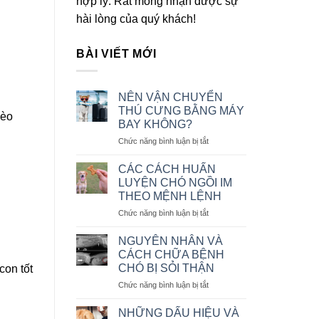
hợp lý. Rất mong nhận được sự
hài lòng của quý khách!
BÀI VIẾT MỚI
NÊN VẬN CHUYỂN
THÚ CƯNG BẰNG MÁY
mèo
BAY KHÔNG?
ở
Chức năng bình luận bị tắt
NÊN
VẬN
CÁC CÁCH HUẤN
CHUYỂN
LUYỆN CHÓ NGỒI IM
THÚ
THEO MỆNH LỆNH
CƯNG
ở
Chức năng bình luận bị tắt
BẰNG
CÁC
MÁY
CÁCH
BAY
NGUYÊN NHÂN VÀ
HUẤN
KHÔNG?
CÁCH CHỮA BỆNH
LUYỆN
CHÓ BỊ SỎI THẬN
con tốt
CHÓ
ở
Chức năng bình luận bị tắt
NGỒI
NGUYÊN
IM
NHÂN
THEO
NHỮNG DẤU HIỆU VÀ