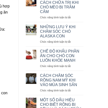
VÀ
MỆNH
CÁCH CHỮA TRỊ KHI
CÁCH
LỆNH
hù hợp
CHÓ MÈO BỊ TRẦM
CHỮA
CẢM
ng ăn
BỆNH
CHÓ
ở
Chức năng bình luận bị tắt
BỊ
NHỮNG
SỎI
DẤU
NHỮNG LƯU Ý KHI
ữa:
THẬN
HIỆU
CHĂM SÓC CHÓ
VÀ
ALASKA CON
CÁCH
ở
Chức năng bình luận bị tắt
CHỮA
NHỮNG
TRỊ
LƯU
KHI
CHẾ ĐỘ KHẨU PHẦN
Ý
CHÓ
ĂN CHO CHÓ CON
KHI
MÈO
LUÔN KHỎE MẠNH
CHĂM
BỊ
ở
Chức năng bình luận bị tắt
SÓC
TRẦM
CHẾ
CHÓ
CẢM
ĐỘ
ALASKA
CÁCH CHĂM SÓC
KHẨU
CON
RỒNG NAM MỸ KHI
PHẦN
VÀO MÙA SINH SẢN
ĂN
ở
Chức năng bình luận bị tắt
CHO
o con
CÁCH
CHÓ
CHĂM
CON
MỘT SỐ DẤU HIỆU
SÓC
LUÔN
CHO BIẾT RỒNG BỊ
RỒNG
KHỎE