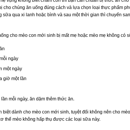
ẹ vụng không biết chăm con thì bạn cần chuẩn bị thức ăn cho
 bị cho chúng ăn uống đúng cách và lựa chọn loại thực phẩm p
ng sữa qua xi lanh hoặc bình và sau một thời gian thì chuyển sa
uống cho mèo con mới sinh bị mất mẹ hoặc mèo mẹ không có s
lần
 mỗi ngày
ần một ngày
a giờ một lần
n lần mỗi ngày, ăn dặm thêm thức ăn.
biệt dành cho mèo con mới sinh, tuyệt đối không nên cho mè
cơ thể mèo không hấp thụ được các loại sữa này.