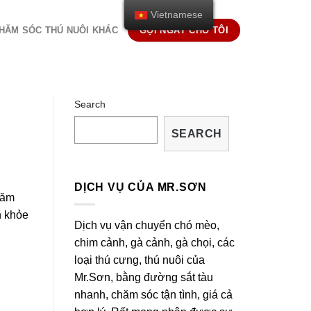
Vietnamese
HĂM SÓC THÚ NUÔI KHÁC
GỌI NGAY CHO TÔI
Search
SEARCH
DỊCH VỤ CỦA MR.SƠN
hăm
n khỏe
Dịch vụ vận chuyển chó mèo,
chim cảnh, gà cảnh, gà chọi, các
loại thú cưng, thú nuôi của
Mr.Sơn, bằng đường sắt tàu
nhanh, chăm sóc tận tình, giá cả