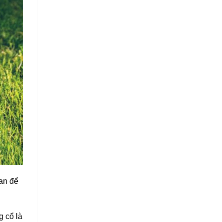
ian để
 cổ là