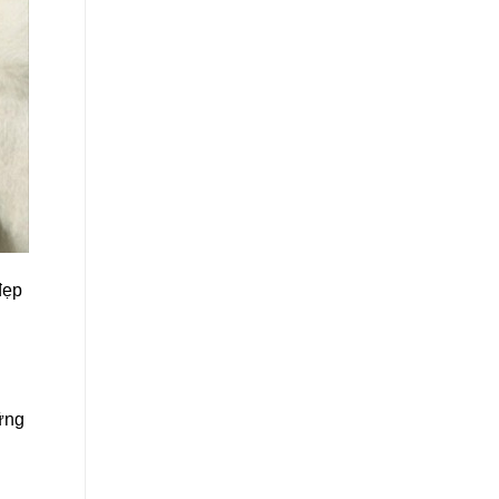
đẹp
ững