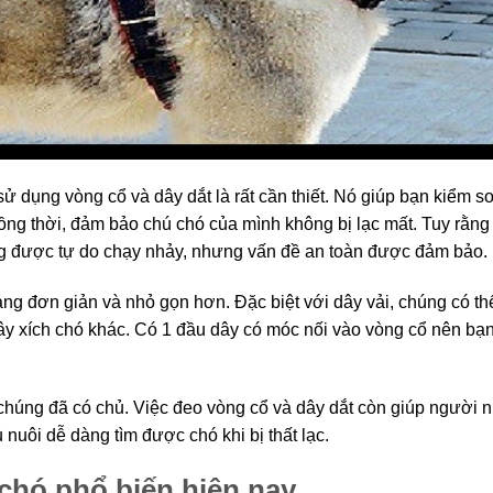
ử dụng vòng cổ và dây dắt là rất cần thiết. Nó giúp bạn kiểm so
ng thời, đảm bảo chú chó của mình không bị lạc mất. Tuy rằng
ng được tự do chạy nhảy, nhưng vấn đề an toàn được đảm bảo.
càng đơn giản và nhỏ gọn hơn. Đặc biệt với dây vải, chúng có th
dây xích chó khác. Có 1 đầu dây có móc nối vào vòng cổ nên bạ
chúng đã có chủ. Việc đeo vòng cổ và dây dắt còn giúp người n
 nuôi dễ dàng tìm được chó khi bị thất lạc.
 chó phổ biến hiện nay