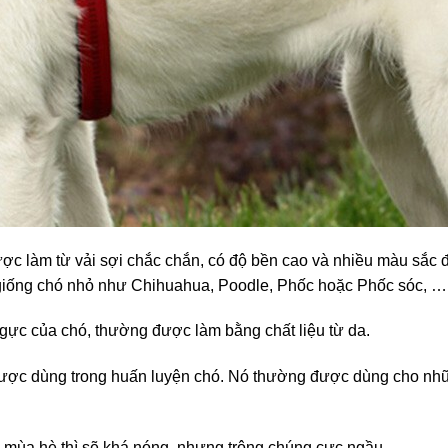
ược làm từ vải sợi chắc chắn, có độ bền cao và nhiều màu sắc 
giống chó nhỏ như Chihuahua, Poodle, Phốc hoặc Phốc sóc, …
ngực của chó, thường được làm bằng chất liệu từ da.
g được dùng trong huấn luyện chó. Nó thường được dùng cho nh
 mùa hè thì sẽ khá nóng, nhưng trông chúng cực ngầu.