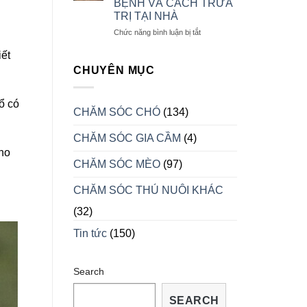
BỆNH VÀ CÁCH TRỮA
NAM
MẠNH
TRỊ TẠI NHÀ
MỸ
KHI
ở
Chức năng bình luận bị tắt
VÀO
MỘT
iết
MÙA
SỐ
SINH
DẤU
CHUYÊN MỤC
SẢN
HIỆU
CHO
BIẾT
ổ có
CHĂM SÓC CHÓ
(134)
RỒNG
BỊ
CHĂM SÓC GIA CẦM
(4)
BỆNH
VÀ
ho
CÁCH
CHĂM SÓC MÈO
(97)
TRỮA
TRỊ
CHĂM SÓC THÚ NUÔI KHÁC
TẠI
NHÀ
(32)
Tin tức
(150)
Search
SEARCH