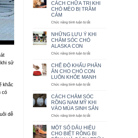
VÀ
MỆNH
CÁCH CHỮA TRỊ KHI
CÁCH
LỆNH
CHÓ MÈO BỊ TRẦM
CHỮA
CẢM
BỆNH
CHÓ
ở
Chức năng bình luận bị tắt
BỊ
NHỮNG
SỎI
DẤU
NHỮNG LƯU Ý KHI
THẬN
HIỆU
CHĂM SÓC CHÓ
VÀ
ALASKA CON
CÁCH
ở
Chức năng bình luận bị tắt
CHỮA
át
NHỮNG
TRỊ
 khi sử
LƯU
KHI
CHẾ ĐỘ KHẨU PHẦN
Ý
CHÓ
ĂN CHO CHÓ CON
KHI
MÈO
LUÔN KHỎE MẠNH
CHĂM
BỊ
ể khắc
ở
Chức năng bình luận bị tắt
SÓC
TRẦM
CHẾ
CHÓ
CẢM
n có
ĐỘ
ALASKA
CÁCH CHĂM SÓC
KHẨU
CON
RỒNG NAM MỸ KHI
PHẦN
VÀO MÙA SINH SẢN
ĂN
uôi dễ
ở
Chức năng bình luận bị tắt
CHO
CÁCH
CHÓ
CHĂM
CON
MỘT SỐ DẤU HIỆU
SÓC
LUÔN
CHO BIẾT RỒNG BỊ
RỒNG
KHỎE