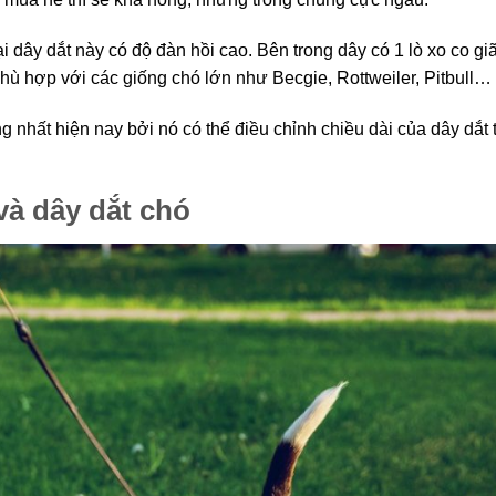
i dây dắt này có độ đàn hồi cao. Bên trong dây có 1 lò xo co giã
hù hợp với các giống chó lớn như Becgie, Rottweiler, Pitbull…
 nhất hiện nay bởi nó có thể điều chỉnh chiều dài của dây dắt 
và dây dắt chó