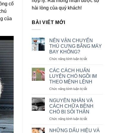
hợp lý. Rất mong nhận được sự
vòng cổ
hài lòng của quý khách!
chú
ng của
BÀI VIẾT MỚI
NÊN VẬN CHUYỂN
THÚ CƯNG BẰNG MÁY
BAY KHÔNG?
ở
Chức năng bình luận bị tắt
NÊN
VẬN
CÁC CÁCH HUẤN
CHUYỂN
LUYỆN CHÓ NGỒI IM
THÚ
THEO MỆNH LỆNH
CƯNG
ở
Chức năng bình luận bị tắt
BẰNG
CÁC
MÁY
CÁCH
BAY
NGUYÊN NHÂN VÀ
HUẤN
KHÔNG?
CÁCH CHỮA BỆNH
LUYỆN
CHÓ BỊ SỎI THẬN
CHÓ
ở
Chức năng bình luận bị tắt
NGỒI
NGUYÊN
IM
NHÂN
THEO
NHỮNG DẤU HIỆU VÀ