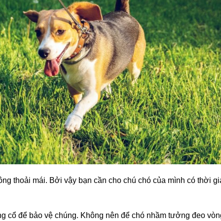
ông thoải mái. Bởi vậy bạn cần cho chú chó của mình có thời g
òng cổ để bảo vệ chúng. Không nên để chó nhầm tưởng đeo vòng