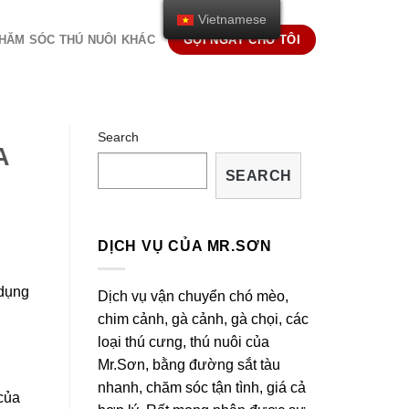
Vietnamese
HĂM SÓC THÚ NUÔI KHÁC
GỌI NGAY CHO TÔI
Search
A
SEARCH
DỊCH VỤ CỦA MR.SƠN
 dụng
Dịch vụ vận chuyển chó mèo,
chim cảnh, gà cảnh, gà chọi, các
loại thú cưng, thú nuôi của
Mr.Sơn, bằng đường sắt tàu
nhanh, chăm sóc tận tình, giá cả
của