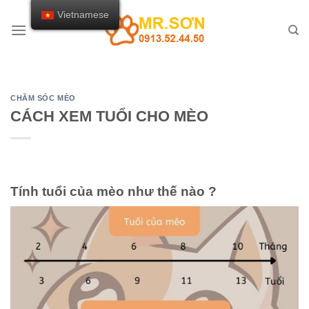
Chuyển
Vietnamese
đến
nội
dung
CHĂM SÓC MÈO
CÁCH XEM TUỔI CHO MÈO
Tính tuổi của mèo như thế nào ?