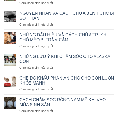
ở
Chức năng bình luận bị tắt
CƯNG
CÁC
BẰNG
CÁCH
MÁY
NGUYÊN NHÂN VÀ CÁCH CHỮA BỆNH CHÓ BỊ
HUẤN
BAY
SỎI THẬN
LUYỆN
KHÔNG?
ở
Chức năng bình luận bị tắt
CHÓ
NGUYÊN
NGỒI
NHÂN
IM
NHỮNG DẤU HIỆU VÀ CÁCH CHỮA TRỊ KHI
VÀ
THEO
CHÓ MÈO BỊ TRẦM CẢM
CÁCH
MỆNH
ở
Chức năng bình luận bị tắt
CHỮA
LỆNH
NHỮNG
BỆNH
DẤU
CHÓ
NHỮNG LƯU Ý KHI CHĂM SÓC CHÓ ALASKA
HIỆU
BỊ
CON
VÀ
SỎI
ở
Chức năng bình luận bị tắt
CÁCH
THẬN
NHỮNG
CHỮA
LƯU
TRỊ
CHẾ ĐỘ KHẨU PHẦN ĂN CHO CHÓ CON LUÔN
Ý
KHI
KHỎE MẠNH
KHI
CHÓ
ở
Chức năng bình luận bị tắt
CHĂM
MÈO
CHẾ
SÓC
BỊ
ĐỘ
CHÓ
CÁCH CHĂM SÓC RỒNG NAM MỸ KHI VÀO
TRẦM
KHẨU
ALASKA
MÙA SINH SẢN
CẢM
PHẦN
CON
ở
Chức năng bình luận bị tắt
ĂN
CÁCH
CHO