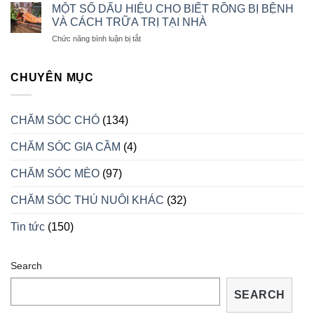
CHĂM
CHÓ
MỘT SỐ DẤU HIỆU CHO BIẾT RỒNG BỊ BỆNH
SÓC
CON
VÀ CÁCH TRỮA TRỊ TẠI NHÀ
RỒNG
LUÔN
ở
Chức năng bình luận bị tắt
NAM
KHỎE
MỘT
MỸ
MẠNH
SỐ
KHI
DẤU
CHUYÊN MỤC
VÀO
HIỆU
MÙA
CHO
SINH
BIẾT
SẢN
CHĂM SÓC CHÓ
(134)
RỒNG
BỊ
CHĂM SÓC GIA CẦM
(4)
BỆNH
VÀ
CÁCH
CHĂM SÓC MÈO
(97)
TRỮA
TRỊ
CHĂM SÓC THÚ NUÔI KHÁC
(32)
TẠI
NHÀ
Tin tức
(150)
Search
SEARCH