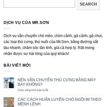
SEARCH
DỊCH VỤ CỦA MR.SƠN
Dịch vụ vận chuyển chó mèo, chim cảnh, gà cảnh, gà chọi,
các loại thú cưng, thú nuôi của Mr.Sơn, bằng đường sắt
tàu nhanh, chăm sóc tận tình, giá cả hợp lý. Rất mong
nhận được sự hài lòng của quý khách!
BÀI VIẾT MỚI
NÊN VẬN CHUYỂN THÚ CƯNG BẰNG MÁY
BAY KHÔNG?
ở
Chức năng bình luận bị tắt
NÊN
VẬN
CÁC CÁCH HUẤN LUYỆN CHÓ NGỒI IM THEO
CHUYỂN
MỆNH LỆNH
THÚ