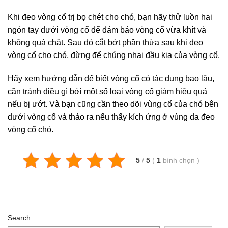
Khi đeo vòng cổ trị bọ chét cho chó, bạn hãy thử luồn hai
ngón tay dưới vòng cổ để đảm bảo vòng cổ vừa khít và
không quá chặt. Sau đó cắt bớt phần thừa sau khi đeo
vòng cổ cho chó, đừng để chúng nhai đầu kia của vòng cổ.
Hãy xem hướng dẫn để biết vòng cổ có tác dụng bao lâu,
cần tránh điều gì bởi một số loại vòng cổ giảm hiệu quả
nếu bị ướt. Và bạn cũng cần theo dõi vùng cổ của chó bên
dưới vòng cổ và tháo ra nếu thấy kích ứng ở vùng da đeo
vòng cổ chó.
5
/
5
(
1
bình chọn
)
Search