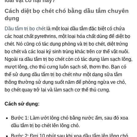
loài vật có hại này?
Cách diệt bọ chét chó bằng dầu tắm chuyên
dụng
Dầu tắm trị bọ chét
là một loại dầu tắm đặc biệt có chứa
các hoạt chất pyrethrins, một loại hóa chất dùng để diệt bọ
chét. Nó cũng có tác dụng phòng và trị bọ chét, diệt trứng
bọ chét và các loại ký sinh trùng khác trên cơ thể vật nuôi.
Ngoài ra dầu tắm trị bọ chét còn có tác dụng làm sạch lông,
mượt lông, cho thú cưng luôn sạch sẽ, thơm tho. Bạn có
thể sử dụng dầu tắm trị bọ chét như một dạng sữa tắm
thông thường sử dụng suốt năm để phòng ngừa ve chó,
bọ chét quay trở lại và làm sạch cơ thể thú cưng.
Cách sử dụng:
Bước 1: Làm ướt lông chó bằng nước ấm, sau đó xoa
dầu tắm trị bọ chét lên lông chó.
Bước 2: Đợi 10 phút sau khi xoa dầu tắm lên lông chó,