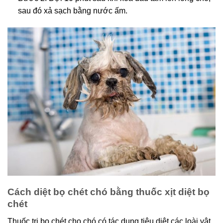
sau đó xả sạch bằng nước ấm.
Cách diệt bọ chét chó bằng thuốc xịt diệt bọ
chét
Thuốc trị bọ chét cho chó có tác dụng tiêu diệt các loài vật