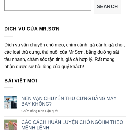
SEARCH
DỊCH VỤ CỦA MR.SƠN
Dịch vụ vận chuyển chó mèo, chim cảnh, gà cảnh, gà chọi,
các loại thú cưng, thú nuôi của Mr.Sơn, bằng đường sắt
tàu nhanh, chăm sóc tận tình, giá cả hợp lý. Rất mong
nhận được sự hài lòng của quý khách!
BÀI VIẾT MỚI
NÊN VẬN CHUYỂN THÚ CƯNG BẰNG MÁY
BAY KHÔNG?
ở
Chức năng bình luận bị tắt
NÊN
VẬN
CÁC CÁCH HUẤN LUYỆN CHÓ NGỒI IM THEO
CHUYỂN
MỆNH LỆNH