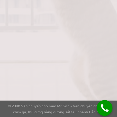
© 2008
Vận chuyển chó mèo Mr Sơn
- Vận chuyển chó mèo,
chim gà, thú cưng bằng đường sắt tàu nhanh Bắc Nam