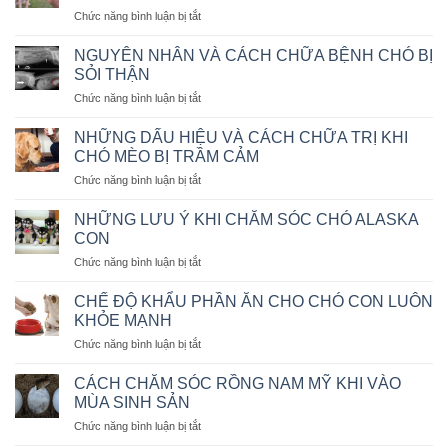
THÚ
ở
Chức năng bình luận bị tắt
CƯNG
CÁC
BẰNG
CÁCH
MÁY
NGUYÊN NHÂN VÀ CÁCH CHỮA BỆNH CHÓ BỊ
HUẤN
BAY
SỎI THẬN
LUYỆN
KHÔNG?
ở
Chức năng bình luận bị tắt
CHÓ
NGUYÊN
NGỒI
NHÂN
IM
NHỮNG DẤU HIỆU VÀ CÁCH CHỮA TRỊ KHI
VÀ
THEO
CHÓ MÈO BỊ TRẦM CẢM
CÁCH
MỆNH
ở
Chức năng bình luận bị tắt
CHỮA
LỆNH
NHỮNG
BỆNH
DẤU
CHÓ
NHỮNG LƯU Ý KHI CHĂM SÓC CHÓ ALASKA
HIỆU
BỊ
CON
VÀ
SỎI
ở
Chức năng bình luận bị tắt
CÁCH
THẬN
NHỮNG
CHỮA
LƯU
TRỊ
CHẾ ĐỘ KHẨU PHẦN ĂN CHO CHÓ CON LUÔN
Ý
KHI
KHỎE MẠNH
KHI
CHÓ
ở
Chức năng bình luận bị tắt
CHĂM
MÈO
CHẾ
SÓC
BỊ
ĐỘ
CHÓ
CÁCH CHĂM SÓC RỒNG NAM MỸ KHI VÀO
TRẦM
KHẨU
ALASKA
MÙA SINH SẢN
CẢM
PHẦN
CON
ở
Chức năng bình luận bị tắt
ĂN
CÁCH
CHO