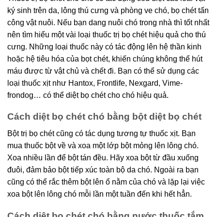
ký sinh trên da, lông thú cưng và phòng ve chó, bọ chét tấn
công vật nuôi. Nếu bạn dang nuôi chó trong nhà thì tốt nhất
nên tìm hiểu một vài loại thuốc trị bọ chét hiệu quả cho thú
cưng. Những loại thuốc này có tác động lên hệ thần kinh
hoặc hệ tiêu hóa của bọt chét, khiến chúng không thể hút
máu được từ vật chủ và chết đi. Bạn có thể sử dụng các
loại thuốc xịt như Hantox, Frontlife, Nexgard, Vime-
frondog… có thể diệt bọ chét cho chó hiệu quả.
Cách diệt bọ chét chó bằng bột diệt bọ chét
Bột trị bọ chét cũng có tác dụng tương tự thuốc xịt. Bạn
mua thuốc bột về và xoa một lớp bột mỏng lên lông chó.
Xoa nhiều lần để bột tán đều. Hãy xoa bột từ đầu xuống
đuôi, đảm bảo bột tiếp xúc toàn bộ da chó. Ngoài ra bạn
cũng có thể rắc thêm bột lên ổ nằm của chó và lặp lại việc
xoa bột lên lông chó mỗi lần một tuần đến khi hết hẳn.
Cách diệt bọ chét chó bằng nước thuốc tắm