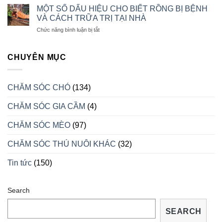
CHĂM
CHÓ
MỘT SỐ DẤU HIỆU CHO BIẾT RỒNG BỊ BỆNH
SÓC
CON
VÀ CÁCH TRỮA TRỊ TẠI NHÀ
RỒNG
LUÔN
ở
Chức năng bình luận bị tắt
NAM
KHỎE
MỘT
MỸ
MẠNH
SỐ
KHI
DẤU
CHUYÊN MỤC
VÀO
HIỆU
MÙA
CHO
SINH
BIẾT
SẢN
CHĂM SÓC CHÓ
(134)
RỒNG
BỊ
CHĂM SÓC GIA CẦM
(4)
BỆNH
VÀ
CÁCH
CHĂM SÓC MÈO
(97)
TRỮA
TRỊ
CHĂM SÓC THÚ NUÔI KHÁC
(32)
TẠI
NHÀ
Tin tức
(150)
Search
SEARCH