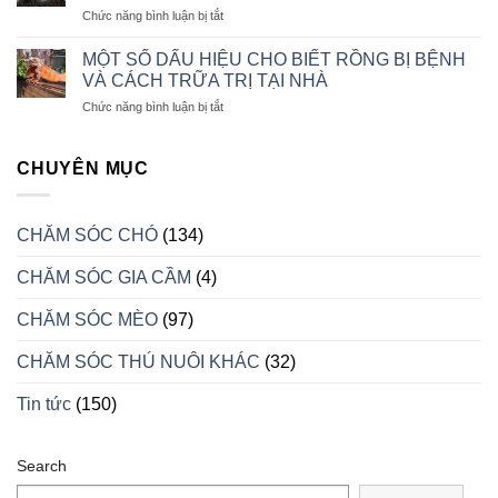
CON
ở
Chức năng bình luận bị tắt
ĂN
CÁCH
CHO
CHĂM
CHÓ
MỘT SỐ DẤU HIỆU CHO BIẾT RỒNG BỊ BỆNH
SÓC
CON
VÀ CÁCH TRỮA TRỊ TẠI NHÀ
RỒNG
LUÔN
ở
Chức năng bình luận bị tắt
NAM
KHỎE
MỘT
MỸ
MẠNH
SỐ
KHI
DẤU
CHUYÊN MỤC
VÀO
HIỆU
MÙA
CHO
SINH
BIẾT
SẢN
CHĂM SÓC CHÓ
(134)
RỒNG
BỊ
CHĂM SÓC GIA CẦM
(4)
BỆNH
VÀ
CÁCH
CHĂM SÓC MÈO
(97)
TRỮA
TRỊ
CHĂM SÓC THÚ NUÔI KHÁC
(32)
TẠI
NHÀ
Tin tức
(150)
Search