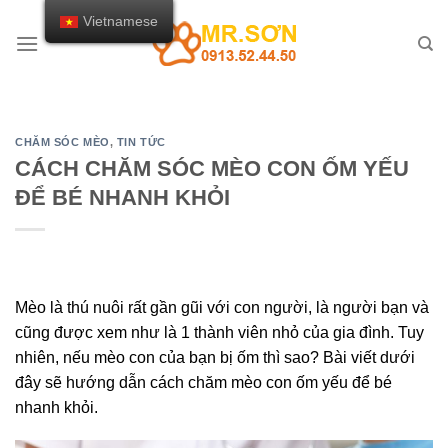
Chuyển
Vietnamese
đến
nội
dung
CHĂM SÓC MÈO
,
TIN TỨC
CÁCH CHĂM SÓC MÈO CON ỐM YẾU
ĐỂ BÉ NHANH KHỎI
Mèo là thú nuôi rất gần gũi với con người, là người bạn và
cũng được xem như là 1 thành viên nhỏ của gia đình. Tuy
nhiên, nếu mèo con của bạn bị ốm thì sao? Bài viết dưới
đây sẽ hướng dẫn cách chăm mèo con ốm yếu để bé
nhanh khỏi.