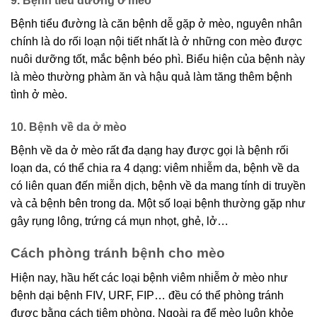
9. Bệnh tiểu đường ở mèo
Bệnh tiểu đường là căn bệnh dễ gặp ở mèo, nguyên nhân
chính là do rối loạn nội tiết nhất là ở những con mèo được
nuôi dưỡng tốt, mắc bệnh béo phì. Biểu hiện của bệnh này
là mèo thường phàm ăn và hậu quả làm tăng thêm bệnh
tình ở mèo.
10. Bệnh về da ở mèo
Bệnh về da ở mèo rất đa dạng hay được gọi là bệnh rối
loạn da, có thể chia ra 4 dạng: viêm nhiễm da, bệnh về da
có liên quan đến miễn dịch, bệnh về da mang tính di truyền
và cả bệnh bên trong da. Một số loại bệnh thường gặp như
gây rụng lông, trứng cá mụn nhọt, ghẻ, lở…
Cách phòng tránh bệnh cho mèo
Hiện nay, hầu hết các loại bệnh viêm nhiễm ở mèo như
bệnh dại bệnh FIV, URF, FIP… đều có thể phòng tránh
được bằng cách tiêm phòng. Ngoài ra để mèo luôn khỏe