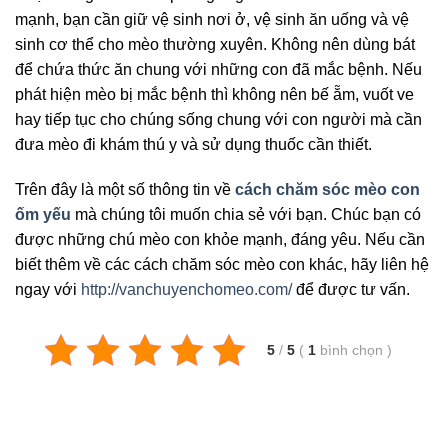
mạnh, bạn cần giữ vệ sinh nơi ở, vệ sinh ăn uống và vệ
sinh cơ thể cho mèo thường xuyên. Không nên dùng bát
để chứa thức ăn chung với những con đã mắc bệnh. Nếu
phát hiện mèo bị mắc bệnh thì không nên bế ẵm, vuốt ve
hay tiếp tục cho chúng sống chung với con người mà cần
đưa mèo đi khám thú y và sử dụng thuốc cần thiết.
Trên đây là một số thông tin về
cách chăm sóc mèo con
ốm yếu
mà chúng tôi muốn chia sẻ với bạn. Chúc bạn có
được những chú mèo con khỏe mạnh, đáng yêu. Nếu cần
biết thêm về các cách chăm sóc mèo con khác, hãy liên hệ
ngay với
http://vanchuyenchomeo.com/
để được tư vấn.
5
/
5
(
1
bình chọn
)