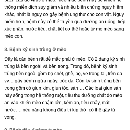
thống miễn dịch suy giảm và nhiều biến chứng nguy hiểm
khác, nhất là nguy cơ gây bệnh ung thư cho con vật. Nguy
hiểm hơn, bệnh này có thể truyền qua đường ăn uống, tiếp
xúc phân, nước tiểu, chất tiết cơ thể hoặc từ mẹ mèo sang
mèo con.
8. Bệnh ký sinh trùng ở mèo
Đây là căn bệnh rất dễ mắc phải ở mèo. Có 2 dạng ký sinh
trùng là bên ngoài và bên trong. Trong đó, bệnh ký sinh
trùng bên ngoài gồm bọ chét, ghẻ, bọ, ve trong tai, trên da
vv… gây bệnh ngứa ngáy, tróc da. Còn ký sinh trùng bên
trong gồm có giun kim, giun tóc, sán…. Các loại giun sán
này sống trong hệ thống ruột, tiêu thụ dưỡng chất do mèo
ăn vào khiến mèo chậm lớn, kém ăn, tiêu chảy, mất
nước…, nếu nặng không điều trị kịp thời có thể gây tử
vong.