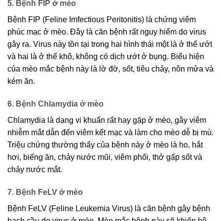
5. Bệnh FIP ở mèo
Bệnh FIP (Feline Imfectious Peritonitis) là chứng viêm
phúc mạc ở mèo. Đây là căn bệnh rất nguy hiểm do virus
gây ra. Virus này tồn tại trong hai hình thái một là ở thể ướt
và hai là ở thể khô, không có dịch ướt ở bụng. Biểu hiện
của mèo mắc bệnh này là lờ đờ, sốt, tiêu chảy, nôn mửa và
kém ăn.
6. Bệnh Chlamydia ở mèo
Chlamydia là dạng vi khuẩn rất hay gặp ở mèo, gây viêm
nhiễm mắt dẫn đến viêm kết mạc và làm cho mèo dễ bị mù.
Triệu chứng thường thấy của bệnh này ở mèo là ho, hắt
hơi, biếng ăn, chảy nước mũi, viêm phổi, thở gấp sốt và
chảy nước mắt.
7. Bệnh FeLV ở mèo
Bệnh FeLV (Feline Leukemia Virus) là căn bệnh gây bệnh
bạch cầu do virus ở mèo. Mèo mắc bệnh này sẽ khiến hệ