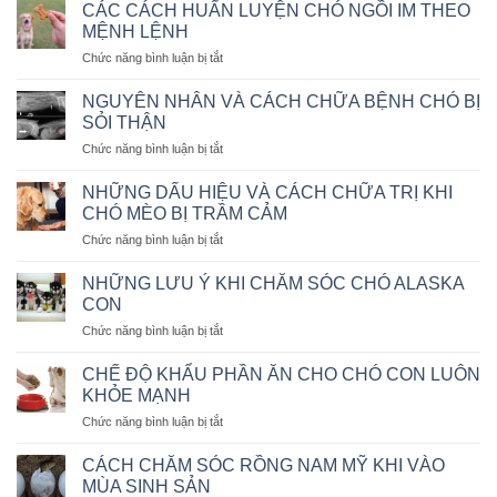
VẬN
CÁC CÁCH HUẤN LUYỆN CHÓ NGỒI IM THEO
CHUYỂN
MỆNH LỆNH
THÚ
ở
Chức năng bình luận bị tắt
CƯNG
CÁC
BẰNG
CÁCH
MÁY
NGUYÊN NHÂN VÀ CÁCH CHỮA BỆNH CHÓ BỊ
HUẤN
BAY
SỎI THẬN
LUYỆN
KHÔNG?
ở
Chức năng bình luận bị tắt
CHÓ
NGUYÊN
NGỒI
NHÂN
IM
NHỮNG DẤU HIỆU VÀ CÁCH CHỮA TRỊ KHI
VÀ
THEO
CHÓ MÈO BỊ TRẦM CẢM
CÁCH
MỆNH
ở
Chức năng bình luận bị tắt
CHỮA
LỆNH
NHỮNG
BỆNH
DẤU
CHÓ
NHỮNG LƯU Ý KHI CHĂM SÓC CHÓ ALASKA
HIỆU
BỊ
CON
VÀ
SỎI
ở
Chức năng bình luận bị tắt
CÁCH
THẬN
NHỮNG
CHỮA
LƯU
TRỊ
CHẾ ĐỘ KHẨU PHẦN ĂN CHO CHÓ CON LUÔN
Ý
KHI
KHỎE MẠNH
KHI
CHÓ
ở
Chức năng bình luận bị tắt
CHĂM
MÈO
CHẾ
SÓC
BỊ
ĐỘ
CHÓ
CÁCH CHĂM SÓC RỒNG NAM MỸ KHI VÀO
TRẦM
KHẨU
ALASKA
MÙA SINH SẢN
CẢM
PHẦN