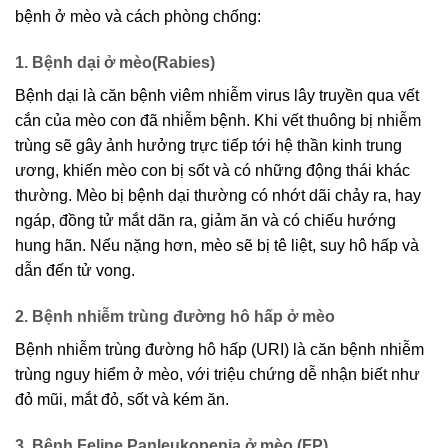
bệnh ở mèo và cách phòng chống:
1. Bệnh dại ở mèo(Rabies)
Bệnh dại là căn bệnh viêm nhiễm virus lây truyền qua vết
cắn của mèo con đã nhiễm bệnh. Khi vết thuông bị nhiễm
trùng sẽ gây ảnh hưởng trực tiếp tới hệ thần kinh trung
ương, khiến mèo con bị sốt và có những động thái khác
thường. Mèo bị bệnh dại thường có nhớt dãi chảy ra, hay
ngáp, đồng tử mắt dãn ra, giảm ăn và có chiếu hướng
hung hãn. Nếu nặng hơn, mèo sẽ bị tê liệt, suy hô hấp và
dẫn đến tử vong.
2. Bệnh nhiễm trùng đường hô hấp ở mèo
Bệnh nhiễm trùng đường hô hấp (URI) là căn bệnh nhiễm
trùng nguy hiểm ở mèo, với triệu chứng dễ nhận biết như
đỏ mũi, mắt đỏ, sốt và kém ăn.
3. Bệnh Feline Panleukopenia ở mèo (FP)