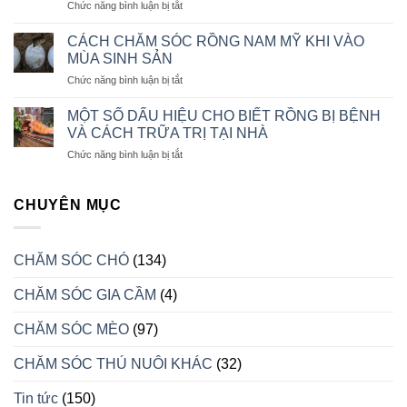
ở
Chức năng bình luận bị tắt
CHĂM
MÈO
CHẾ
SÓC
BỊ
ĐỘ
CHÓ
CÁCH CHĂM SÓC RỒNG NAM MỸ KHI VÀO
TRẦM
KHẨU
ALASKA
MÙA SINH SẢN
CẢM
PHẦN
CON
ở
Chức năng bình luận bị tắt
ĂN
CÁCH
CHO
CHĂM
CHÓ
MỘT SỐ DẤU HIỆU CHO BIẾT RỒNG BỊ BỆNH
SÓC
CON
VÀ CÁCH TRỮA TRỊ TẠI NHÀ
RỒNG
LUÔN
ở
Chức năng bình luận bị tắt
NAM
KHỎE
MỘT
MỸ
MẠNH
SỐ
KHI
DẤU
CHUYÊN MỤC
VÀO
HIỆU
MÙA
CHO
SINH
BIẾT
SẢN
CHĂM SÓC CHÓ
(134)
RỒNG
BỊ
CHĂM SÓC GIA CẦM
(4)
BỆNH
VÀ
CÁCH
CHĂM SÓC MÈO
(97)
TRỮA
TRỊ
CHĂM SÓC THÚ NUÔI KHÁC
(32)
TẠI
NHÀ
Tin tức
(150)