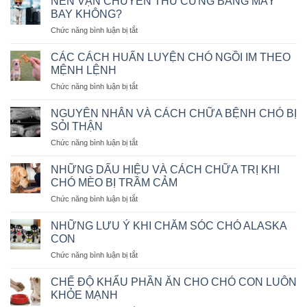
NÊN VẬN CHUYỂN THÚ CƯNG BẰNG MÁY
BAY KHÔNG?
ở
Chức năng bình luận bị tắt
NÊN
VẬN
CÁC CÁCH HUẤN LUYỆN CHÓ NGỒI IM THEO
CHUYỂN
MỆNH LỆNH
THÚ
ở
Chức năng bình luận bị tắt
CƯNG
CÁC
BẰNG
CÁCH
MÁY
NGUYÊN NHÂN VÀ CÁCH CHỮA BỆNH CHÓ BỊ
HUẤN
BAY
SỎI THẬN
LUYỆN
KHÔNG?
ở
Chức năng bình luận bị tắt
CHÓ
NGUYÊN
NGỒI
NHÂN
IM
NHỮNG DẤU HIỆU VÀ CÁCH CHỮA TRỊ KHI
VÀ
THEO
CHÓ MÈO BỊ TRẦM CẢM
CÁCH
MỆNH
ở
Chức năng bình luận bị tắt
CHỮA
LỆNH
NHỮNG
BỆNH
DẤU
CHÓ
NHỮNG LƯU Ý KHI CHĂM SÓC CHÓ ALASKA
HIỆU
BỊ
CON
VÀ
SỎI
ở
Chức năng bình luận bị tắt
CÁCH
THẬN
NHỮNG
CHỮA
LƯU
TRỊ
CHẾ ĐỘ KHẨU PHẦN ĂN CHO CHÓ CON LUÔN
Ý
KHI
KHỎE MẠNH
KHI
CHÓ